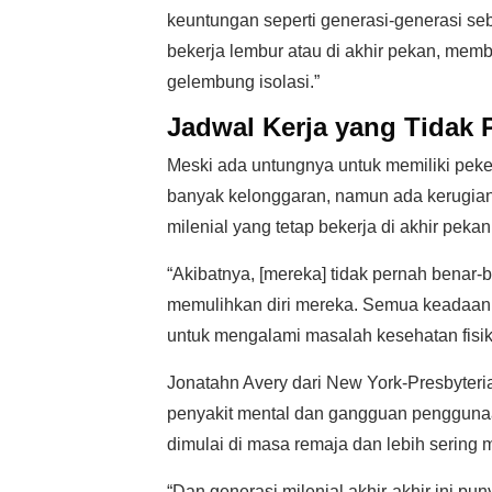
keuntungan seperti generasi-generasi 
bekerja lembur atau di akhir pekan, mem
gelembung isolasi.”
Jadwal Kerja yang Tidak P
Meski ada untungnya untuk memiliki peke
banyak kelonggaran, namun ada kerugian 
milenial yang tetap bekerja di akhir peka
“Akibatnya, [mereka] tidak pernah benar-b
memulihkan diri mereka. Semua keadaan in
untuk mengalami masalah kesehatan fisik
Jonatahn Avery dari New York-Presbyter
penyakit mental dan gangguan penggunaa
dimulai di masa remaja dan lebih serin
“Dan generasi milenial akhir-akhir ini pu