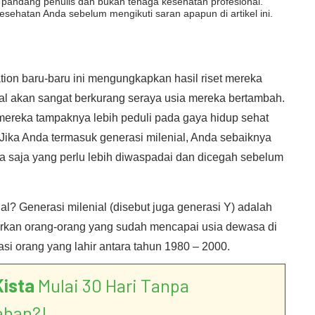
dut pandang penulis dan bukan tenaga kesehatan profesional.
esehatan Anda sebelum mengikuti saran apapun di artikel ini.
ion baru-baru ini mengungkapkan hasil riset mereka
al akan sangat berkurang seraya usia mereka bertambah.
 mereka tampaknya lebih peduli pada gaya hidup sehat
Jika Anda termasuk generasi milenial, Anda sebaiknya
a saja yang perlu lebih diwaspadai dan dicegah sebelum
al? Generasi milenial (disebut juga generasi Y) adalah
rkan orang-orang yang sudah mencapai usia dewasa di
si orang yang lahir antara tahun 1980 – 2000.
Kista
Mulai 30 Hari Tanpa
ahan?!