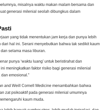
sebelumnya, misalnya waktu makan malam bersama dan
buat generasi milenial seolah dibungkus dalam
asti
rjaan yang tidak menentukan jam kerja dan punya lebih
dari hal ini. Serani menyebutkan bahwa tak sedikit kaum
n dan selama masa liburan.
enar punya ‘waktu luang’ untuk beristirahat dan
i meningkatkan faktor risiko bagi generasi milenial
 dan emosional.”
ian and Weill Cornell Medicine menambahkan bahwa
n zat psikoaktif pada generasi milenial umumnya
g memengaruhi kaum muda.
nya lebih banyak sumber stres, lebih mudah terisolasi, dan