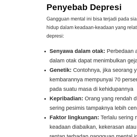
Penyebab Depresi
Gangguan mental ini bisa terjadi pada 
hidup dalam keadaan-keadaan yang relatif
depresi:
Senyawa dalam otak:
Perbedaan a
dalam otak dapat menimbulkan geja
Genetik:
Contohnya, jika seorang 
kembarannya mempunyai 70 persen r
pada suatu masa di kehidupannya
Kepribadian:
Orang yang rendah di
sering pesimis tampaknya lebih ce
Faktor lingkungan:
Terlalu sering
keadaan diabaikan, kekerasan atau
rentan terhadap gangguan mental in