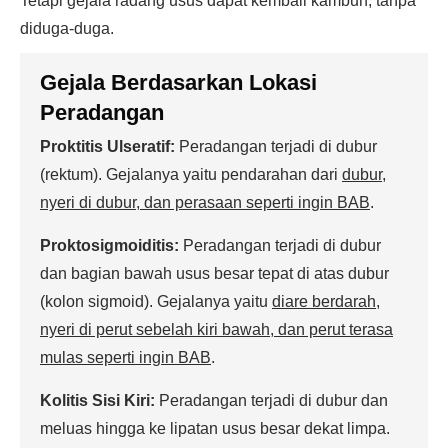
Tetapi gejala radang usus dapat kembali kambuh, tanpa
diduga-duga.
Gejala Berdasarkan Lokasi
Peradangan
Proktitis Ulseratif:
Peradangan terjadi di dubur
(rektum). Gejalanya yaitu pendarahan dari
dubur,
nyeri di dubur, dan perasaan seperti ingin BAB
.
Proktosigmoiditis:
Peradangan terjadi di dubur
dan bagian bawah usus besar tepat di atas dubur
(kolon sigmoid). Gejalanya yaitu
diare berdarah,
nyeri di perut sebelah kiri bawah, dan perut terasa
mulas seperti ingin BAB
.
Kolitis Sisi Kiri:
Peradangan terjadi di dubur dan
meluas hingga ke lipatan usus besar dekat limpa.