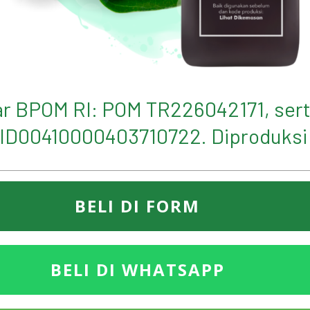
ar BPOM RI: POM TR226042171, serti
ID00410000403710722. Diproduksi 
BELI DI FORM
BELI DI WHATSAPP