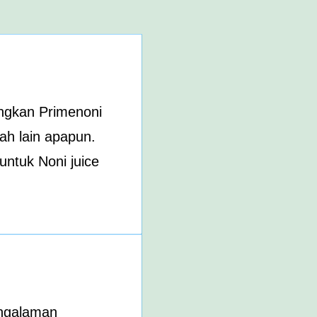
angkan Primenoni
ah lain apapun.
ntuk Noni juice
engalaman