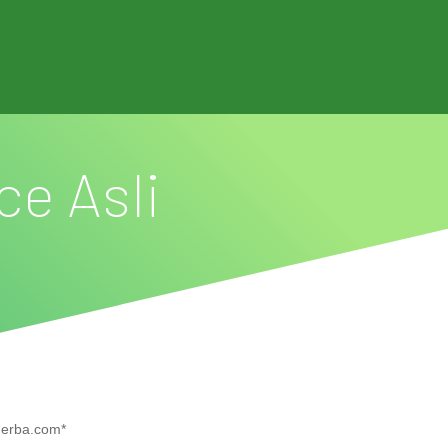
ce Asli
herba.com*