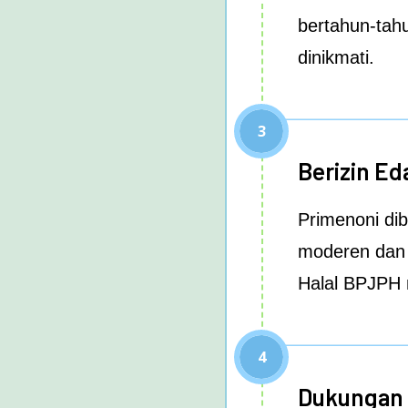
bertahun-tah
dinikmati.
3
Berizin Ed
Primenoni di
moderen dan 
Halal BPJPH
4
Dukungan 