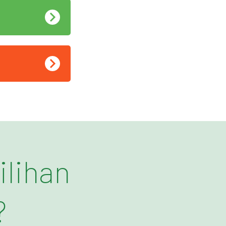
lihan
?