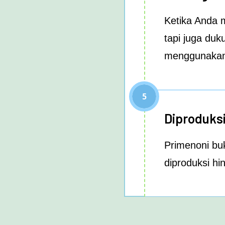
Ketika Anda 
tapi juga duk
menggunakan 
5
Diproduksi
Primenoni buk
diproduksi h