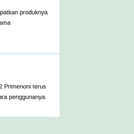
apatkan produknya
lama
2 Primenoni terus
para penggunanya.