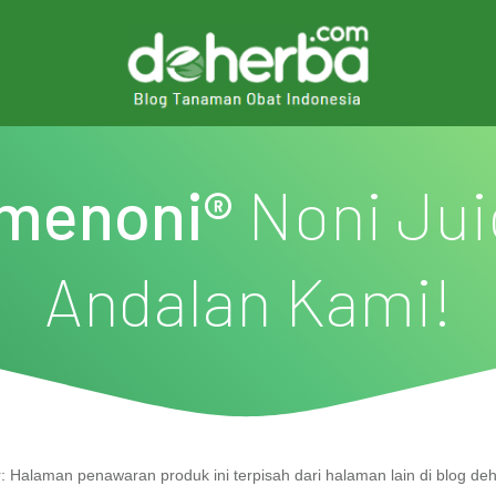
imenoni
®
Noni Jui
Andalan Kami!
:
Halaman penawaran produk ini terpisah dari halaman lain di blog de