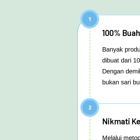
1
100% Buah 
Banyak produ
dibuat dari 1
Dengan demik
bukan sari bu
2
Nikmati K
Melalui meto