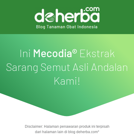
Ini
Mecodia
®
Ekstrak
Sarang Semut Asli Andalan
Kami!
Disclaimer:
Halaman penawaran produk ini terpisah
dari halaman lain di blog deherba.com*