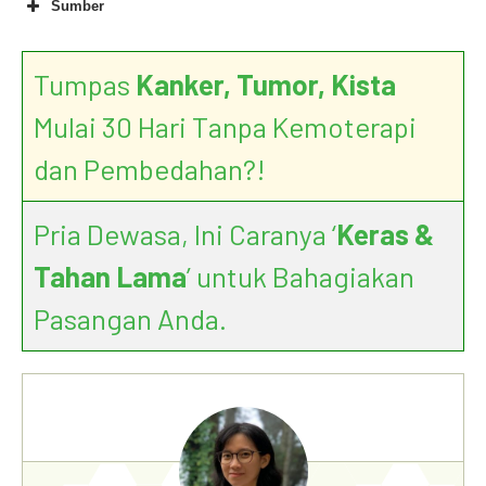
Sumber
Tumpas
Kanker, Tumor, Kista
Cervical Cancer – Causes
Mulai 30 Hari Tanpa Kemoterapi
dan Pembedahan?!
Human papillomavirus (HPV) and cervical
cancer
Pria Dewasa, Ini Caranya ‘
Keras &
Tahan Lama
’ untuk Bahagiakan
Pasangan Anda.
HPV Infection in Men