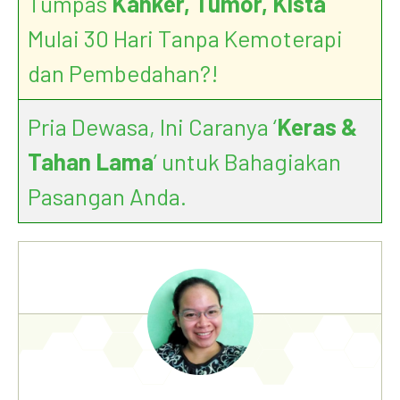
Tumpas
Kanker, Tumor, Kista
Mulai 30 Hari Tanpa Kemoterapi
dan Pembedahan?!
Everything you
need to know about penile cancer
Pria Dewasa, Ini Caranya ‘
Keras &
Tahan Lama
’ untuk Bahagiakan
Pasangan Anda.
Penectomy for the Treatment
of Penile Cancer