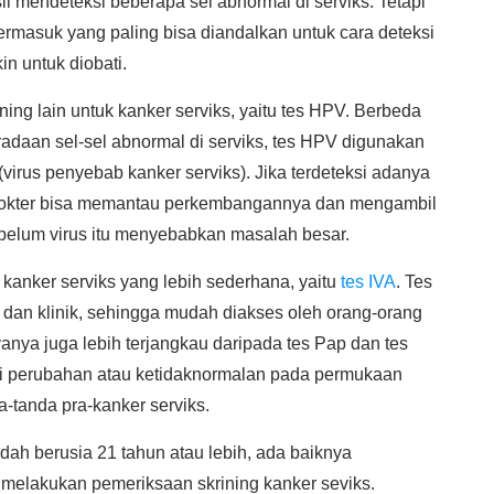
l mendeteksi beberapa sel abnormal di serviks. Tetapi
 termasuk yang paling bisa diandalkan untuk cara deteksi
n untuk diobati.
ing lain untuk kanker serviks, yaitu tes HPV. Berbeda
radaan sel-sel abnormal di serviks, tes HPV digunakan
irus penyebab kanker serviks). Jika terdeteksi adanya
 dokter bisa memantau perkembangannya dan mengambil
elum virus itu menyebabkan masalah besar.
kanker serviks yang lebih sederhana, yaitu
tes IVA
. Tes
 dan klinik, sehingga mudah diakses oleh orang-orang
yanya juga lebih terjangkau daripada tes Pap dan tes
ksi perubahan atau ketidaknormalan pada permukaan
a-tanda pra-kanker serviks.
dah berusia 21 tahun atau lebih, ada baiknya
 melakukan pemeriksaan skrining kanker seviks.