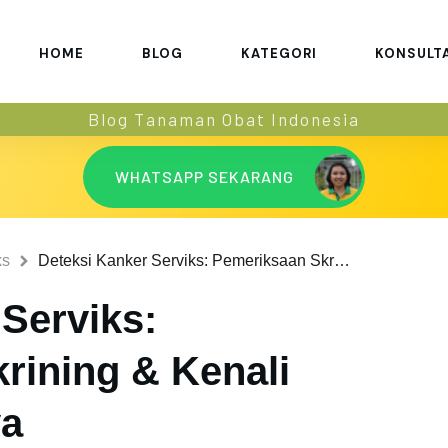
HOME
BLOG
KATEGORI
KONSULT
Blog Tanaman Obat Indonesia
WHATSAPP SEKARANG
ks
Deteksi Kanker Serviks: Pemeriksaan Skrining & Kenali Gejala-Gejalanya
Serviks:
rining & Kenali
ya