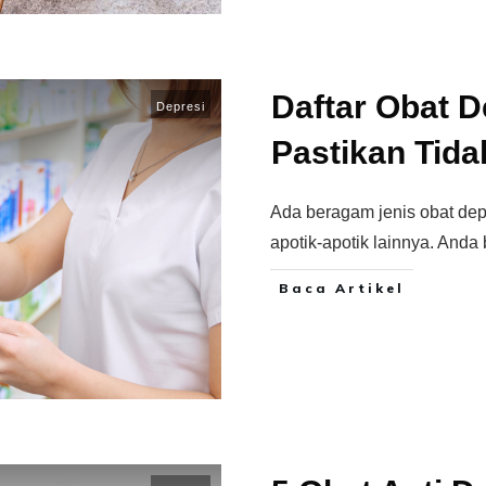
Daftar Obat D
Depresi
Pastikan Tidak
Ada beragam jenis obat dep
apotik-apotik lainnya. Anda 
Baca Artikel