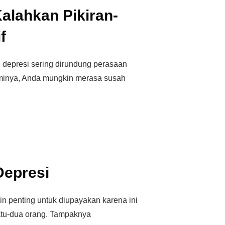
alahkan Pikiran-
f
depresi sering dirundung perasaan
aminya, Anda mungkin merasa susah
epresi
 penting untuk diupayakan karena ini
atu-dua orang. Tampaknya