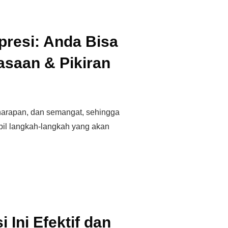
presi: Anda Bisa
asaan & Pikiran
harapan, dan semangat, sehingga
il langkah-langkah yang akan
 Ini Efektif dan