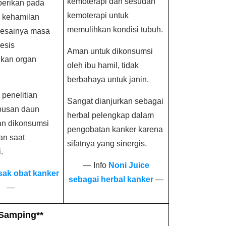
kemoterapi dan sesudah
berikan pada
kemoterapi untuk
 kehamilan
memulihkan kondisi tubuh.
lesainya masa
esis
Aman untuk dikonsumsi
kan organ
oleh ibu hamil, tidak
berbahaya untuk janin.
penelitian
Sangat dianjurkan sebagai
busan daun
herbal pelengkap dalam
an dikonsumsi
pengobatan kanker karena
an saat
sifatnya yang sinergis.
.
— Info
Noni Juice
sak obat kanker
sebagai herbal kanker
—
—
 Samping**