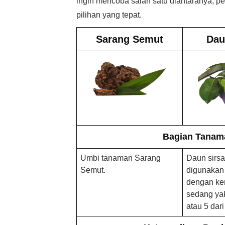
ingin mencoba salah satu diantaranya, 
pilihan yang tepat.
Sarang Semut
Dau
Bagian Tanam
Umbi tanaman Sarang
Daun sirsa
Semut.
digunakan
dengan k
sedang yak
atau 5 dari