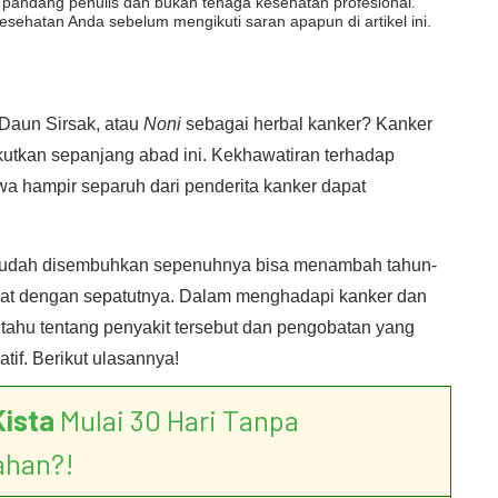
dut pandang penulis dan bukan tenaga kesehatan profesional.
esehatan Anda sebelum mengikuti saran apapun di artikel ini.
Daun Sirsak, atau
Noni
sebagai herbal kanker? Kanker
kutkan sepanjang abad ini. Kekhawatiran terhadap
wa hampir separuh dari penderita kanker dapat
 mudah disembuhkan sepenuhnya bisa menambah tahun-
awat dengan sepatutnya. Dalam menghadapi kanker dan
i tahu tentang penyakit tersebut dan pengobatan yang
tif. Berikut ulasannya!
Kista
Mulai 30 Hari Tanpa
ahan?!