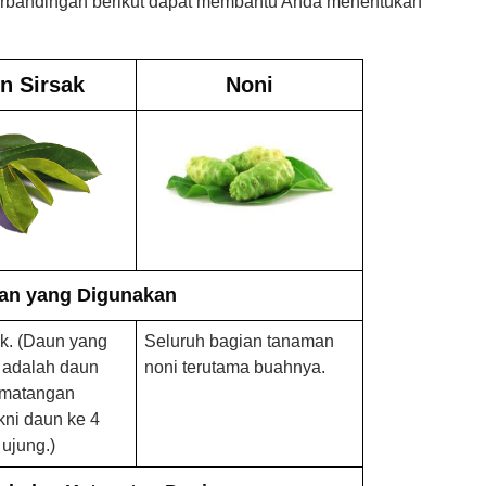
perbandingan berikut dapat membantu Anda menentukan
n Sirsak
Noni
an yang Digunakan
k. (Daun yang
Seluruh bagian tanaman
 adalah daun
noni terutama buahnya.
ematangan
ni daun ke 4
 ujung.)