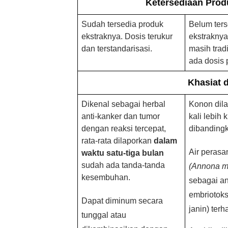
Ketersediaan Prod
Sudah tersedia produk
Belum ters
ekstraknya. Dosis terukur
ekstrakny
dan terstandarisasi.
masih trad
ada dosis p
Khasiat 
Dikenal sebagai herbal
Konon dil
anti-kanker dan tumor
kali lebih 
dengan reaksi tercepat,
dibandingk
rata-rata dilaporkan
dalam
Air perasa
waktu satu-tiga bulan
sudah ada tanda-tanda
(Annona m
kesembuhan.
sebagai ant
embriotoks
Dapat diminum secara
janin) terh
tunggal atau