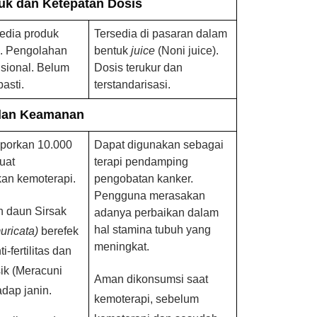
uk dan Ketepatan Dosis
edia produk
Tersedia di pasaran dalam
a. Pengolahan
bentuk
juice
(Noni juice).
isional. Belum
Dosis terukur dan
asti.
terstandarisasi.
dan Keamanan
aporkan 10.000
Dapat digunakan sebagai
kuat
terapi pendamping
an kemoterapi.
pengobatan kanker.
Pengguna merasakan
n daun Sirsak
adanya perbaikan dalam
hal stamina tubuh yang
uricata)
berefek
meningkat.
i-fertilitas dan
ik (Meracuni
Aman dikonsumsi saat
adap janin.
kemoterapi, sebelum