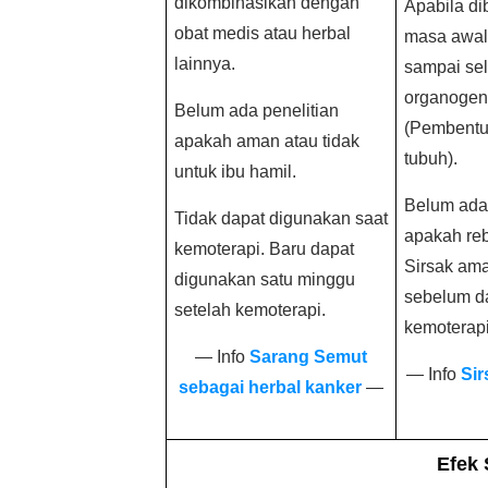
dikombinasikan dengan
Apabila di
obat medis atau herbal
masa awal
lainnya.
sampai se
organogen
Belum ada penelitian
(Pembentu
apakah aman atau tidak
tubuh).
untuk ibu hamil.
Belum ada 
Tidak dapat digunakan saat
apakah re
kemoterapi. Baru dapat
Sirsak am
digunakan satu minggu
sebelum d
setelah kemoterapi.
kemoterapi
— Info
Sarang Semut
— Info
Sir
sebagai herbal kanker
—
Efek