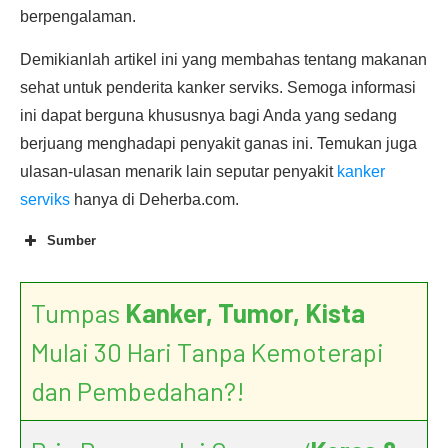
berpengalaman.
Demikianlah artikel ini yang membahas tentang makanan
sehat untuk penderita kanker serviks. Semoga informasi
ini dapat berguna khususnya bagi Anda yang sedang
berjuang menghadapi penyakit ganas ini. Temukan juga
ulasan-ulasan menarik lain seputar penyakit
kanker
serviks
hanya di Deherba.com.
Sumber
Tumpas
Kanker, Tumor, Kista
Benefits of Good Nutrition
Mulai 30 Hari Tanpa Kemoterapi
During Cancer Treatment
dan Pembedahan?!