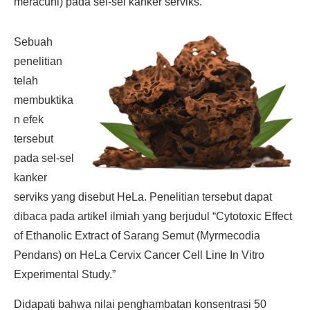
meracuni) pada sel-sel kanker serviks.
Sebuah
penelitian
telah
membuktika
n efek
tersebut
pada sel-sel
kanker
serviks yang disebut HeLa. Penelitian tersebut dapat
dibaca pada artikel ilmiah yang berjudul “Cytotoxic Effect
of Ethanolic Extract of Sarang Semut (Myrmecodia
Pendans) on HeLa Cervix Cancer Cell Line In Vitro
Experimental Study.”
Didapati bahwa nilai penghambatan konsentrasi 50