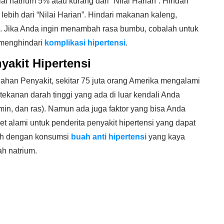
i natrium 5% atau kurang dari “Nilai Harian”. Hindari
bih dari “Nilai Harian”. Hindari makanan kaleng,
. Jika Anda ingin menambah rasa bumbu, cobalah untuk
menghindari
komplikasi hipertensi
.
yakit Hipertensi
han Penyakit, sekitar 75 juta orang Amerika mengalami
o tekanan darah tinggi yang ada di luar kendali Anda
lamin, dan ras). Namun ada juga faktor yang bisa Anda
iet alami untuk penderita penyakit hipertensi yang dapat
ah dengan konsumsi
buah anti hipertensi
yang kaya
h natrium.