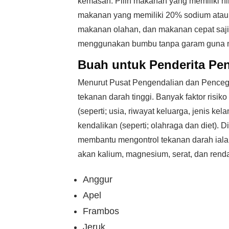
kemasan. Pilih makanan yang memiliki nila
makanan yang memiliki 20% sodium atau le
makanan olahan, dan makanan cepat saji
menggunakan bumbu tanpa garam guna 
Buah untuk Penderita Pen
Menurut Pusat Pengendalian dan Pencega
tekanan darah tinggi. Banyak faktor risik
(seperti; usia, riwayat keluarga, jenis ke
kendalikan (seperti; olahraga dan diet). D
membantu mengontrol tekanan darah ial
akan kalium, magnesium, serat, dan renda
Anggur
Apel
Frambos
Jeruk