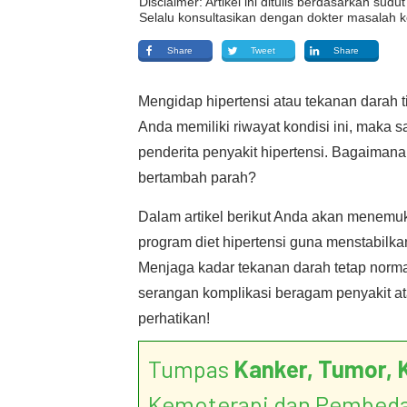
Disclaimer: Artikel ini ditulis berdasarkan su
Selalu konsultasikan dengan dokter masalah k
Share
Tweet
Share
Mengidap hipertensi atau tekanan darah t
Anda memiliki riwayat kondisi ini, maka 
penderita penyakit hipertensi. Bagaimana 
bertambah parah?
Dalam artikel berikut Anda akan menem
program diet hipertensi guna menstabilkan
Menjaga kadar tekanan darah tetap norma
serangan komplikasi beragam penyakit at
perhatikan!
Tumpas
Kanker, Tumor, 
Kemoterapi dan Pembed