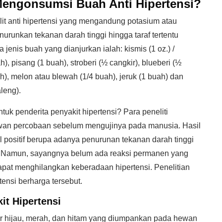
engonsumsi Buah Anti Hipertensi?
lit anti hipertensi yang mengandung potasium atau
runkan tekanan darah tinggi hingga taraf tertentu
enis buah yang dianjurkan ialah: kismis (1 oz.) /
h), pisang (1 buah), stroberi (½ cangkir), blueberi (½
ah), melon atau blewah (1/4 buah), jeruk (1 buah) dan
aleng).
tuk penderita penyakit hipertensi? Para peneliti
hewan percobaan sebelum mengujinya pada manusia. Hasil
l positif berupa adanya penurunan tekanan darah tinggi
. Namun, sayangnya belum ada reaksi permanen yang
at menghilangkan keberadaan hipertensi. Penelitian
tensi berharga tersebut.
it Hipertensi
gur hijau, merah, dan hitam yang diumpankan pada hewan