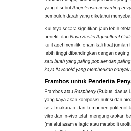
yang disebut
Angiotensin-converting en
pembuluh darah yang diketahui menyebab
Kulitnya secara signifikan jauh lebih ef
peneliti dari
Nova Scotia Agricultural Col
kulit apel memiliki enam kali lipat jumla
lebih tinggi dibandingkan dengan daging
satu buah yang paling populer dan paling
kaya flavonoid yang memberikan banyak m
Frambos untuk Penderita Penya
Frambos atau
Raspberry
(Rubus idaeus L.
yang kaya akan komposisi nutrisi dan bioa
serat makanan, dan komponen polifenolik, 
vitro dan in-vivo telah mengungkapkan b
(melalui asam ellagic atau metabolit urol