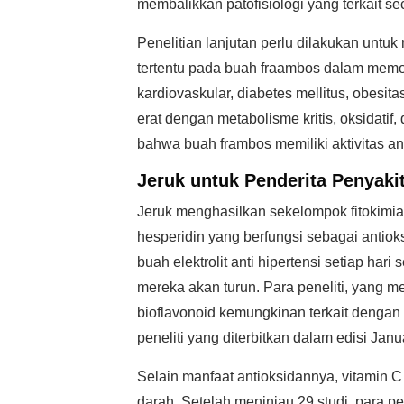
membalikkan patofisiologi yang terkait se
Penelitian lanjutan perlu dilakukan unt
tertentu pada buah fraambos dalam memodu
kardiovaskular, diabetes mellitus, obesi
erat dengan metabolisme kritis, oksidati
bahwa buah frambos memiliki aktivitas ant
Jeruk untuk Penderita Penyakit
Jeruk menghasilkan sekelompok fitokimia y
hesperidin yang berfungsi sebagai antio
buah elektrolit anti hipertensi setiap ha
mereka akan turun. Para peneliti, yang 
bioflavonoid kemungkinan terkait denga
peneliti yang diterbitkan dalam edisi Jan
Selain manfaat antioksidannya, vitamin
darah. Setelah meninjau 29 studi, para