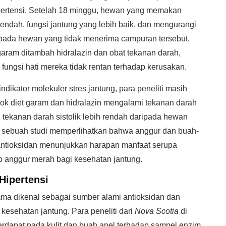
hipertensi. Setelah 18 minggu, hewan yang memakan
ndah, fungsi jantung yang lebih baik, dan mengurangi
ipada hewan yang tidak menerima campuran tersebut.
ram ditambah hidralazin dan obat tekanan darah,
ungsi hati mereka tidak rentan terhadap kerusakan.
ndikator molekuler stres jantung, para peneliti masih
diet garam dan hidralazin mengalami tekanan darah
ki tekanan darah sistolik lebih rendah daripada hewan
sebuah studi memperlihatkan bahwa anggur dan buah-
antioksidan menunjukkan harapan manfaat serupa
anggur merah bagi kesehatan jantung.
Hipertensi
h lama dikenal sebagai sumber alami antioksidan dan
kesehatan jantung. Para peneliti dari
Nova Scotia
di
rdapat pada kulit dan buah apel terhadap sampel enzim