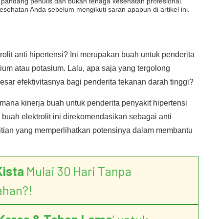
dut pandang penulis dan bukan tenaga kesehatan profesional.
esehatan Anda sebelum mengikuti saran apapun di artikel ini.
it anti hipertensi? Ini merupakan buah untuk penderita
ium atau potasium. Lalu, apa saja yang tergolong
sar efektivitasnya bagi penderita tekanan darah tinggi?
imana kinerja buah untuk penderita penyakit hipertensi
buah elektrolit ini direkomendasikan sebagai anti
litian yang memperlihatkan potensinya dalam membantu
Kista
Mulai 30 Hari Tanpa
ahan?!