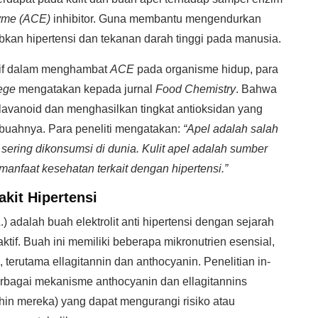
zyme (ACE)
inhibitor. Guna membantu mengendurkan
kan hipertensi dan tekanan darah tinggi pada manusia.
ektif dalam menghambat
ACE
pada organisme hidup, para
lege
mengatakan kepada jurnal
Food Chemistry
. Bahwa
h flavanoid dan menghasilkan tingkat antioksidan yang
 buahnya. Para peneliti mengatakan:
“Apel adalah salah
 sering dikonsumsi di dunia. Kulit apel adalah sumber
anfaat kesehatan terkait dengan hipertensi.”
kit Hipertensi
) adalah buah elektrolit anti hipertensi dengan sejarah
ktif. Buah ini memiliki beberapa mikronutrien esensial,
terutama ellagitannin dan anthocyanin. Penelitian in-
erbagai mekanisme anthocyanin dan ellagitannins
ithin mereka) yang dapat mengurangi risiko atau