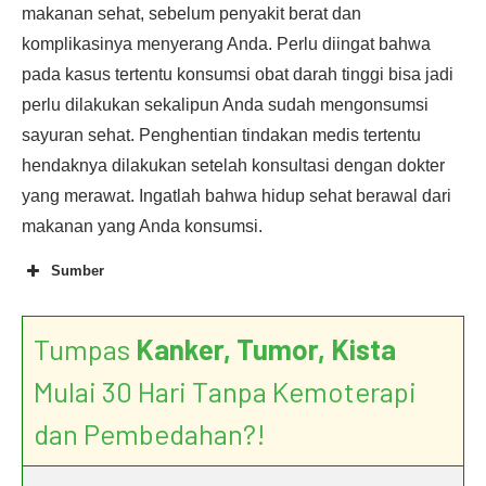
makanan sehat, sebelum penyakit berat dan
komplikasinya menyerang Anda. Perlu diingat bahwa
pada kasus tertentu konsumsi obat darah tinggi bisa jadi
perlu dilakukan sekalipun Anda sudah mengonsumsi
sayuran sehat. Penghentian tindakan medis tertentu
hendaknya dilakukan setelah konsultasi dengan dokter
yang merawat. Ingatlah bahwa hidup sehat berawal dari
makanan yang Anda konsumsi.
Sumber
Tumpas
Kanker, Tumor, Kista
FRUIT
AND VEGETABLE CONSUMPTION AND THE
Mulai 30 Hari Tanpa Kemoterapi
INCIDENCE OF HYPERTENSION IN THREE
dan Pembedahan?!
PROSPECTIVE COHORT STUDIES