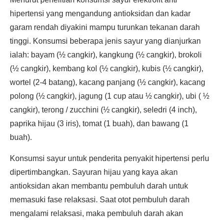
hipertensi yang mengandung antioksidan dan kadar
garam rendah diyakini mampu turunkan tekanan darah
tinggi. Konsumsi beberapa jenis sayur yang dianjurkan
ialah: bayam (½ cangkir), kangkung (½ cangkir), brokoli
(½ cangkir), kembang kol (½ cangkir), kubis (½ cangkir),
wortel (2-4 batang), kacang panjang (½ cangkir), kacang
polong (½ cangkir), jagung (1 cup atau ½ cangkir), ubi ( ½
cangkir), terong / zucchini (½ cangkir), seledri (4 inch),
paprika hijau (3 iris), tomat (1 buah), dan bawang (1
buah).
Konsumsi sayur untuk penderita penyakit hipertensi perlu
dipertimbangkan. Sayuran hijau yang kaya akan
antioksidan akan membantu pembuluh darah untuk
memasuki fase relaksasi. Saat otot pembuluh darah
mengalami relaksasi, maka pembuluh darah akan