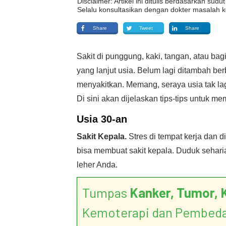
Disclaimer: Artikel ini ditulis berdasarkan su
Selalu konsultasikan dengan dokter masalah k
Share
Tweet
Share
Sakit di punggung, kaki, tangan, atau ba
yang lanjut usia. Belum lagi ditambah be
menyakitkan. Memang, seraya usia tak la
Di sini akan dijelaskan tips-tips untuk 
Usia 30-an
Sakit Kepala.
Stres di tempat kerja dan 
bisa membuat sakit kepala. Duduk sehar
leher Anda.
Tumpas
Kanker, Tumor, 
Kemoterapi dan Pembed