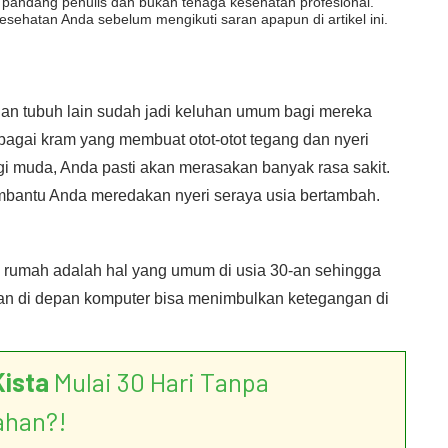
dut pandang penulis dan bukan tenaga kesehatan profesional.
esehatan Anda sebelum mengikuti saran apapun di artikel ini.
gian tubuh lain sudah jadi keluhan umum bagi mereka
rbagai kram yang membuat otot-otot tegang dan nyeri
gi muda, Anda pasti akan merasakan banyak rasa sakit.
membantu Anda meredakan nyeri seraya usia bertambah.
di rumah adalah hal yang umum di usia 30-an sehingga
ian di depan komputer bisa menimbulkan ketegangan di
Kista
Mulai 30 Hari Tanpa
ahan?!