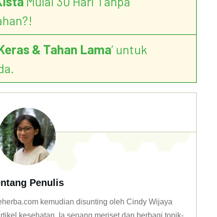
Kista
Mulai 30 Hari Tanpa
ahan?!
Keras & Tahan Lama
’ untuk
da.
ntang Penulis
 deherba.com kemudian disunting oleh Cindy Wijaya
tikel kesehatan. Ia senang meriset dan berbagi topik-