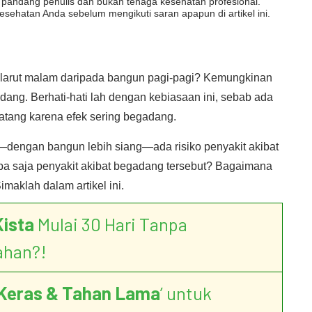
dut pandang penulis dan bukan tenaga kesehatan profesional.
esehatan Anda sebelum mengikuti saran apapun di artikel ini.
r larut malam daripada bangun pagi-pagi? Kemungkinan
ang. Berhati-hati lah dengan kebiasaan ini, sebab ada
atang karena efek sering begadang.
—dengan bangun lebih siang—ada risiko penyakit akibat
pa saja penyakit akibat begadang tersebut? Bagaimana
aklah dalam artikel ini.
Kista
Mulai 30 Hari Tanpa
ahan?!
Keras & Tahan Lama
’ untuk