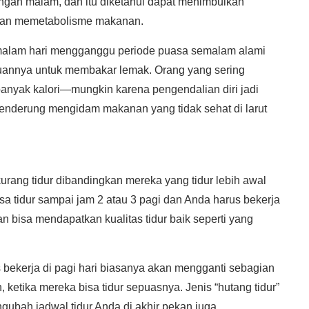
ngah malam, dan itu diketahui dapat menimbulkan
dan memetabolisme makanan.
malam hari mengganggu periode puasa semalam alami
annya untuk membakar lemak. Orang yang sering
anyak kalori—mungkin karena pengendalian diri jadi
 cenderung mengidam makanan yang tidak sehat di larut
urang tidur dibandingkan mereka yang tidur lebih awal
isa tidur sampai jam 2 atau 3 pagi dan Anda harus bekerja
n bisa mendapatkan kualitas tidur baik seperti yang
bekerja di pagi hari biasanya akan mengganti sebagian
n, ketika mereka bisa tidur sepuasnya. Jenis “hutang tidur”
ngubah jadwal tidur Anda di akhir pekan juga