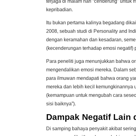
terjaga di malam hari “cenderung” untu
kepribadian.
Itu bukan pertama kalinya begadang dik
2008, sebuah studi di Personality and Ind
dengan keramahan dan kesadaran, sement
(kecenderungan terhadap emosi negatif) 
Para peneliti juga menunjukkan bahwa o
mengendalikan emosi mereka. Dalam sebua
para ilmuwan mendapati bahwa orang ya
mereka dan lebih kecil kemungkinannya u
(kemampuan untuk mengubah cara seseora
sisi baiknya”).
Dampak Negatif Lain 
Di samping bahaya penyakit akibat sering