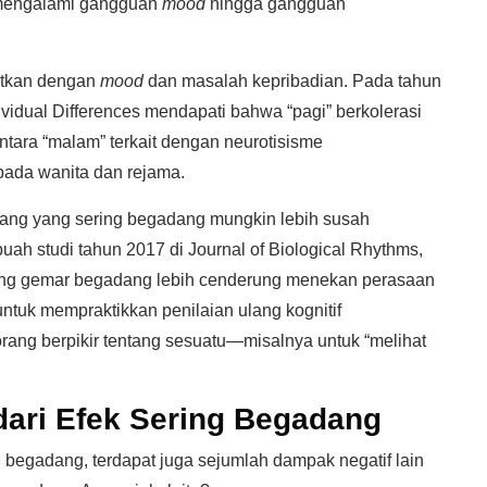
k mengalami gangguan
mood
hingga gangguan
aitkan dengan
mood
dan masalah kepribadian. Pada tahun
ividual Differences mendapati bahwa “pagi” berkolerasi
ara “malam” terkait dengan neurotisisme
pada wanita dan rejama.
rang yang sering begadang mungkin lebih susah
h studi tahun 2017 di Journal of Biological Rhythms,
ng gemar begadang lebih cenderung menekan perasaan
ntuk mempraktikkan penilaian ulang kognitif
ng berpikir tentang sesuatu—misalnya untuk “melihat
dari Efek Sering Begadang
 begadang, terdapat juga sejumlah dampak negatif lain