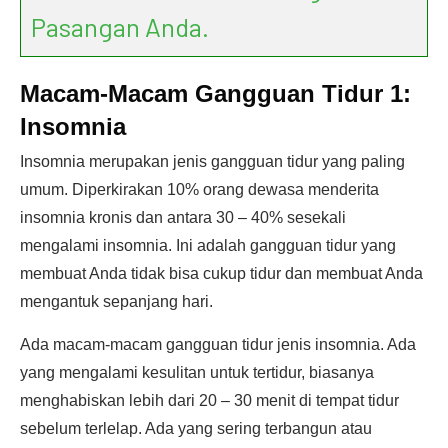
Pasangan Anda.
Macam-Macam Gangguan Tidur 1:
Insomnia
Insomnia merupakan jenis gangguan tidur yang paling
umum. Diperkirakan 10% orang dewasa menderita
insomnia kronis dan antara 30 – 40% sesekali
mengalami insomnia. Ini adalah gangguan tidur yang
membuat Anda tidak bisa cukup tidur dan membuat Anda
mengantuk sepanjang hari.
Ada macam-macam gangguan tidur jenis insomnia. Ada
yang mengalami kesulitan untuk tertidur, biasanya
menghabiskan lebih dari 20 – 30 menit di tempat tidur
sebelum terlelap. Ada yang sering terbangun atau