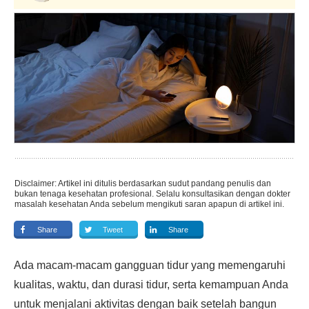
Disclaimer: Artikel ini ditulis berdasarkan sudut pandang penulis dan
bukan tenaga kesehatan profesional. Selalu konsultasikan dengan dokter
masalah kesehatan Anda sebelum mengikuti saran apapun di artikel ini.
Share
Tweet
Share
Ada macam-macam gangguan tidur yang memengaruhi
kualitas, waktu, dan durasi tidur, serta kemampuan Anda
untuk menjalani aktivitas dengan baik setelah bangun