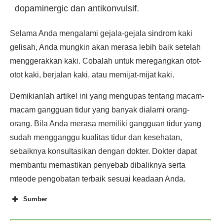
dopaminergic dan antikonvulsif.
Selama Anda mengalami gejala-gejala sindrom kaki
gelisah, Anda mungkin akan merasa lebih baik setelah
menggerakkan kaki. Cobalah untuk meregangkan otot-
otot kaki, berjalan kaki, atau memijat-mijat kaki.
Demikianlah artikel ini yang mengupas tentang macam-
macam gangguan tidur yang banyak dialami orang-
orang. Bila Anda merasa memiliki gangguan tidur yang
sudah mengganggu kualitas tidur dan kesehatan,
sebaiknya konsultasikan dengan dokter. Dokter dapat
membantu memastikan penyebab dibaliknya serta
mteode pengobatan terbaik sesuai keadaan Anda.
Sumber