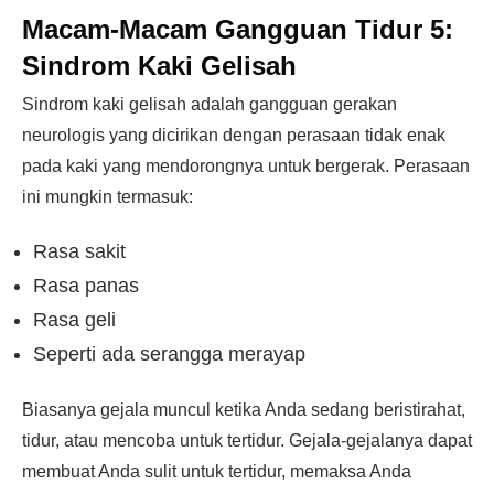
Macam-Macam Gangguan Tidur 5:
Sindrom Kaki Gelisah
Sindrom kaki gelisah adalah gangguan gerakan
neurologis yang dicirikan dengan perasaan tidak enak
pada kaki yang mendorongnya untuk bergerak. Perasaan
ini mungkin termasuk:
Rasa sakit
Rasa panas
Rasa geli
Seperti ada serangga merayap
Biasanya gejala muncul ketika Anda sedang beristirahat,
tidur, atau mencoba untuk tertidur. Gejala-gejalanya dapat
membuat Anda sulit untuk tertidur, memaksa Anda