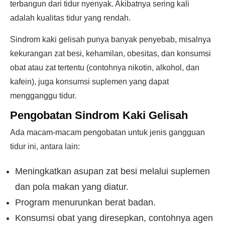
terbangun dari tidur nyenyak. Akibatnya sering kali
adalah kualitas tidur yang rendah.
Sindrom kaki gelisah punya banyak penyebab, misalnya
kekurangan zat besi, kehamilan, obesitas, dan konsumsi
obat atau zat tertentu (contohnya nikotin, alkohol, dan
kafein), juga konsumsi suplemen yang dapat
mengganggu tidur.
Pengobatan Sindrom Kaki Gelisah
Ada macam-macam pengobatan untuk jenis gangguan
tidur ini, antara lain:
Meningkatkan asupan zat besi melalui suplemen
dan pola makan yang diatur.
Program menurunkan berat badan.
Konsumsi obat yang diresepkan, contohnya agen