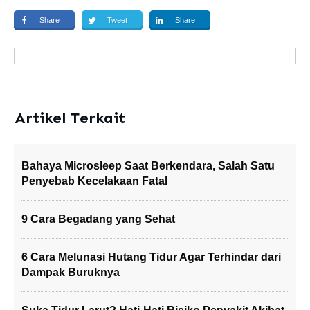
Share
Tweet
Share
Artikel Terkait
Bahaya Microsleep Saat Berkendara, Salah Satu
Penyebab Kecelakaan Fatal
9 Cara Begadang yang Sehat
6 Cara Melunasi Hutang Tidur Agar Terhindar dari
Dampak Buruknya