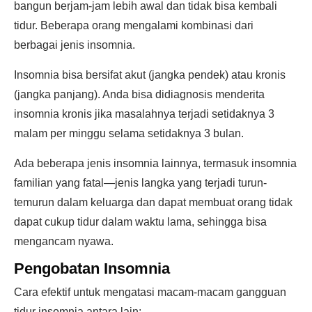
bangun berjam-jam lebih awal dan tidak bisa kembali
tidur. Beberapa orang mengalami kombinasi dari
berbagai jenis insomnia.
Insomnia bisa bersifat akut (jangka pendek) atau kronis
(jangka panjang). Anda bisa didiagnosis menderita
insomnia kronis jika masalahnya terjadi setidaknya 3
malam per minggu selama setidaknya 3 bulan.
Ada beberapa jenis insomnia lainnya, termasuk insomnia
familian yang fatal—jenis langka yang terjadi turun-
temurun dalam keluarga dan dapat membuat orang tidak
dapat cukup tidur dalam waktu lama, sehingga bisa
mengancam nyawa.
Pengobatan Insomnia
Cara efektif untuk mengatasi macam-macam gangguan
tidur insomnia antara lain: