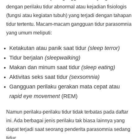
dengan perilaku tidur abnormal atau kejadian fisiologis
(fungsi atau kegiatan tubuh) yang terjadi dengan tahapan
tidur tertentu. Macam-macam gangguan tidur parasomnia
yang umum meliputi:
Ketakutan atau panik saat tidur
(sleep terror)
Tidur berjalan
(sleepwalking)
Makan dan minum saat tidur
(sleep eating)
Aktivitas seks saat tidur
(sexsomnia)
Gangguan perilaku gerakan mata cepat atau
rapid eye movement
(REM)
Namun perilaku-perilaku tidur tidak terbatas pada daftar
ini. Ada berbagai jenis perilaku tak biasa lainnya yang
dapat terjadi saat seorang penderita parasomnia sedang
tidur.