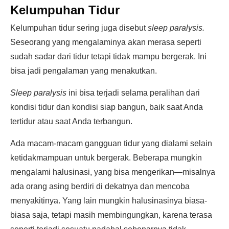
Kelumpuhan Tidur
Kelumpuhan tidur sering juga disebut
sleep paralysis.
Seseorang yang mengalaminya akan merasa seperti
sudah sadar dari tidur tetapi tidak mampu bergerak. Ini
bisa jadi pengalaman yang menakutkan.
Sleep paralysis
ini bisa terjadi selama peralihan dari
kondisi tidur dan kondisi siap bangun, baik saat Anda
tertidur atau saat Anda terbangun.
Ada macam-macam gangguan tidur yang dialami selain
ketidakmampuan untuk bergerak. Beberapa mungkin
mengalami halusinasi, yang bisa mengerikan—misalnya
ada orang asing berdiri di dekatnya dan mencoba
menyakitinya. Yang lain mungkin halusinasinya biasa-
biasa saja, tetapi masih membingungkan, karena terasa