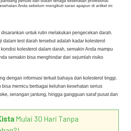
dut pandang penulis dan bukan tenaga kesehatan profesional.
esehatan Anda sebelum mengikuti saran apapun di artikel ini.
 disarankan untuk rutin melakukan pengecekan darah.
ji dalam test darah tersebut adalah kadar kolesterol
kondisi kolesterol dalam darah, semakin Anda mampu
Anda semakin bisa menghindar dari sejumlah risiko
.
g dengan informasi terkait bahaya dari kolesterol tinggi.
n bisa memicu berbagai keluhan kesehatan serius
roke, serangan jantung, hingga gangguan saraf pusat dan
Kista
Mulai 30 Hari Tanpa
ahan?!