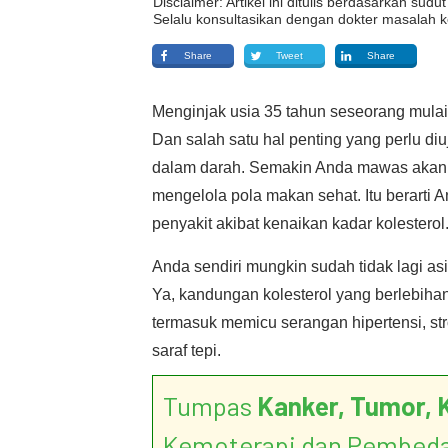
Disclaimer: Artikel ini ditulis berdasarkan su
Selalu konsultasikan dengan dokter masalah k
Share
Tweet
Share
Menginjak usia 35 tahun seseorang mulai
Dan salah satu hal penting yang perlu diu
dalam darah. Semakin Anda mawas akan 
mengelola pola makan sehat. Itu berarti 
penyakit akibat kenaikan kadar kolesterol
Anda sendiri mungkin sudah tidak lagi asin
Ya, kandungan kolesterol yang berlebiha
termasuk memicu serangan hipertensi, st
saraf tepi.
Tumpas
Kanker, Tumor, 
Kemoterapi dan Pembed