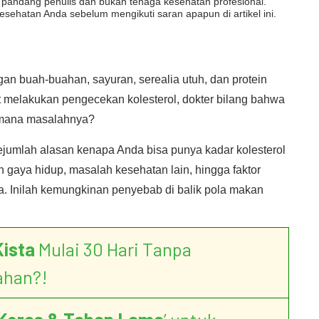
dut pandang penulis dan bukan tenaga kesehatan profesional.
esehatan Anda sebelum mengikuti saran apapun di artikel ini.
n buah-buahan, sayuran, serealia utuh, dan protein
at melakukan pengecekan kolesterol, dokter bilang bahwa
i mana masalahnya?
jumlah alasan kenapa Anda bisa punya kadar kolesterol
n gaya hidup, masalah kesehatan lain, hingga faktor
a. Inilah kemungkinan penyebab di balik pola makan
Kista
Mulai 30 Hari Tanpa
ahan?!