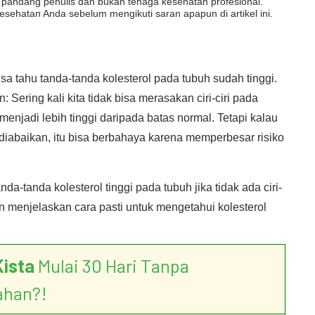
dut pandang penulis dan bukan tenaga kesehatan profesional.
esehatan Anda sebelum mengikuti saran apapun di artikel ini.
sa tahu tanda-tanda kolesterol pada tubuh sudah tinggi.
ring kali kita tidak bisa merasakan ciri-ciri pada
enjadi lebih tinggi daripada batas normal. Tetapi kalau
s diabaikan, itu bisa berbahaya karena memperbesar risiko
a-tanda kolesterol tinggi pada tubuh jika tidak ada ciri-
 akan menjelaskan cara pasti untuk mengetahui kolesterol
Kista
Mulai 30 Hari Tanpa
ahan?!