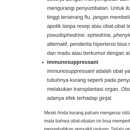
mengurangi penyumbatan. Untuk it
tinggi terserang flu, jangan membe
apotik tanpa resep atau obat-obat
pseudophedrine, ephedrine, phenyl
alternatif, penderita hipertensi bis
dan madu atau berkumur dengan air
Immunosuppressant
Immunosuppressant
adalah obat ya
tubuhnya kurang seperti pada penya
melakukan transplantasi organ. Oba
adanya efek terhadap ginjal.
Meski Anda kurang paham mengenai istila
mata bahwa obat-obatan ini bisa memperb
menyebabkan penyakit jantung. Selalu per