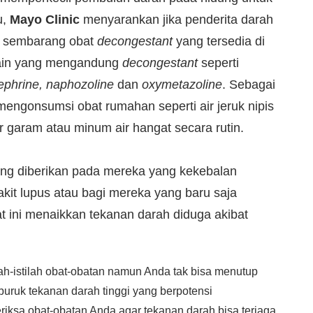
u,
Mayo Clinic
menyarankan jika penderita darah
li sembarang obat
decongestant
yang tersedia di
 lain yang mengandung
decongestant
seperti
ephrine, naphozoline
dan
oxymetazoline
. Sebagai
a mengonsumsi obat rumahan seperti air jeruk nipis
 garam atau minum air hangat secara rutin.
ng diberikan pada mereka yang kekebalan
kit lupus atau bagi mereka yang baru saja
t ini menaikkan tekanan darah diduga akibat
h-istilah obat-obatan namun Anda tak bisa menutup
uruk tekanan darah tinggi yang berpotensi
iksa obat-obatan Anda agar tekanan darah bisa terjaga.