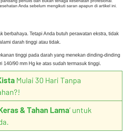
dut pandang penulis dan bukan tenaga kesehatan profesional.
esehatan Anda sebelum mengikuti saran apapun di artikel ini.
k berbahaya. Tetapi Anda butuh perawatan ekstra, tidak
ami darah tinggi atau tidak.
i tekanan tinggi pada darah yang menekan dinding-dinding
i 140/90 mm Hg ke atas sudah termasuk tinggi.
Kista
Mulai 30 Hari Tanpa
ahan?!
Keras & Tahan Lama
’ untuk
da.