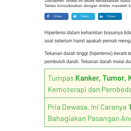
Disclaimer: Artikel ini ditulis berdasarkan su
Selalu konsultasikan dengan dokter masalah k
Share
Tweet
Share
Hipertensi dalam kehamilan biasanya tida
soal sebelum hamil apakah pernah mengal
Tekanan darah tinggi (hipertensi) berart
pembuluh darah. Tekanan darah mulai dar
Tumpas
Kanker, Tumor, 
Kemoterapi dan Pembed
Pria Dewasa, Ini Caranya ‘
Bahagiakan Pasangan An