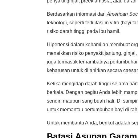
penyakit ginjal, preeklampsia, atau darah t
Berdasarkan informasi dari
American Soci
teknologi, seperti fertilitasi in vitro (
risiko darah tinggi pada ibu hamil.
Hipertensi dalam kehamilan membuat organ
menaikkan risiko penyakit jantung, ginjal, 
juga termasuk terhambatnya pertumbuhan j
keharusan untuk dilahirkan secara caesar
Ketika mengidap darah tinggi selama ham
berkala. Dengan begitu Anda lebih mam
sendiri maupun sang buah hati. Di sampi
untuk memantau pertumbuhan bayi di rah
Untuk membantu Anda, berikut adalah sej
Batasi Asupan Garam