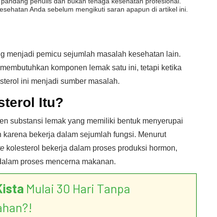
dut pandang penulis dan bukan tenaga kesehatan profesional.
esehatan Anda sebelum mengikuti saran apapun di artikel ini.
ng menjadi pemicu sejumlah masalah kesehatan lain.
membutuhkan komponen lemak satu ini, tetapi ketika
esterol ini menjadi sumber masalah.
terol Itu?
en substansi lemak yang memiliki bentuk menyerupai
uh karena bekerja dalam sejumlah fungsi. Menurut
te
kolesterol bekerja dalam proses produksi hormon,
 dalam proses mencerna makanan.
Kista
Mulai 30 Hari Tanpa
ahan?!