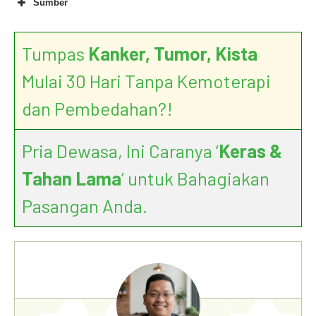
Sumber
Sexual Problems in Men
Tumpas
Kanker, Tumor, Kista
Mulai 30 Hari Tanpa Kemoterapi
dan Pembedahan?!
9 Common STDs (Sexually
Pria Dewasa, Ini Caranya ‘
Keras &
Transmitted Diseases ) in Men
Tahan Lama
’ untuk Bahagiakan
Pasangan Anda.