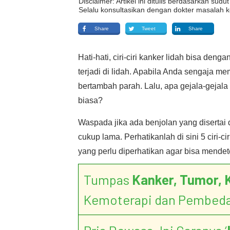
Disclaimer: Artikel ini ditulis berdasarkan su
Selalu konsultasikan dengan dokter masalah k
Share
Tweet
Share
Hati-hati, ciri-ciri kanker lidah bisa de
terjadi di lidah. Apabila Anda sengaja me
bertambah parah. Lalu, apa gejala-geja
biasa?
Waspada jika ada benjolan yang disertai
cukup lama. Perhatikanlah di sini 5 ciri-c
yang perlu diperhatikan agar bisa mendet
Tumpas
Kanker, Tumor, 
Kemoterapi dan Pembed