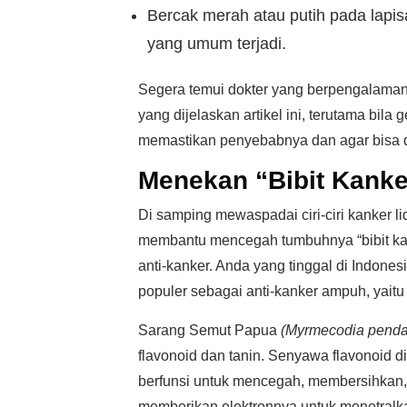
Bercak merah atau putih pada lapis
yang umum terjadi.
Segera temui dokter yang berpengalaman a
yang dijelaskan artikel ini, terutama bil
memastikan penyebabnya dan agar bisa d
Menekan “Bibit Kanke
Di samping mewaspadai ciri-ciri kanker l
membantu mencegah tumbuhnya “bibit kan
anti-kanker. Anda yang tinggal di Indones
populer sebagai anti-kanker ampuh, yait
Sarang Semut Papua
(Myrmecodia penda
flavonoid dan tanin. Senyawa flavonoid d
berfunsi untuk mencegah, membersihkan, 
memberikan elektronnya untuk menetralka