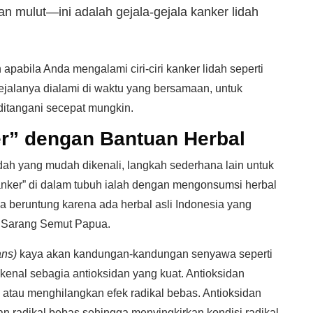
an mulut—ini adalah gejala-gejala kanker lidah
pabila Anda mengalami ciri-ciri kanker lidah seperti
a gejalanya dialami di waktu yang bersamaan, untuk
itangani secepat mungkin.
r” dengan Bantuan Herbal
idah yang mudah dikenali, langkah sederhana lain untuk
ker” di dalam tubuh ialah dengan mengonsumsi herbal
ia beruntung karena ada herbal asli Indonesia yang
u Sarang Semut Papua.
ns)
kaya akan kandungan-kandungan senyawa seperti
ikenal sebagia antioksidan yang kuat. Antioksidan
atau menghilangkan efek radikal bebas. Antioksidan
n radikal bebas sehingga menyingkirkan kondisi radikal