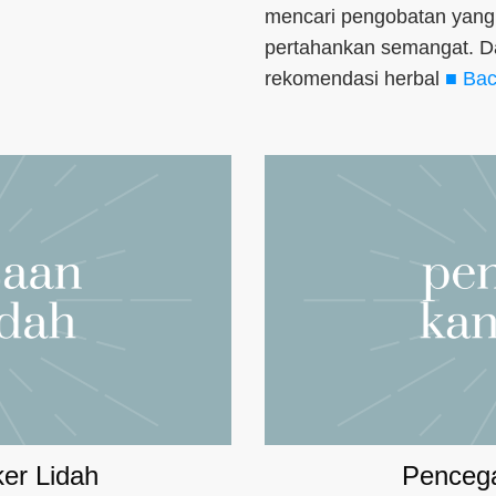
mencari pengobatan yang t
pertahankan semangat. Da
rekomendasi herbal
■ Bac
er Lidah
Pencega