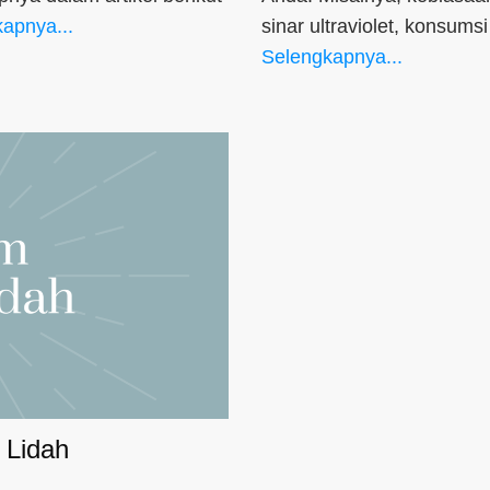
apnya...
sinar ultraviolet, konsums
Selengkapnya...
 Lidah