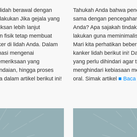
lidah berawal dengan
Tahukah Anda bahwa penc
ilakukan Jika gejala yang
sama dengan pencegahan 
san lebih lanjut
Anda? Apa sajakah tinda
n fisik tetap membuat
lakukan guna meminimalis
er di lidah Anda. Dalam
Mari kita perhatikan beb
masi mengenai
kanker lidah berikut ini! D
pemeriksaan yang
yang perlu dihindari agar 
ndaian, hingga proses
menghindari kebiasaan me
dalam artikel berikut ini!
oral. Simak artikel
■ Baca 