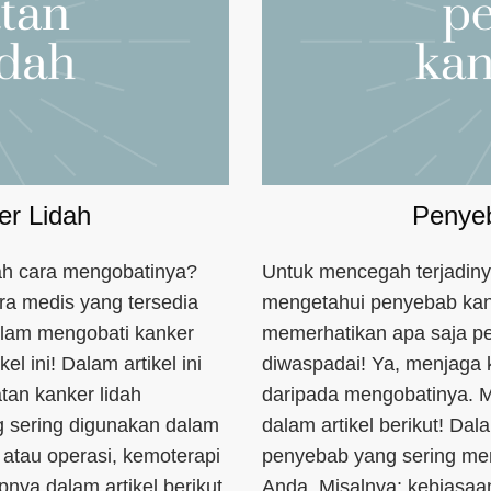
r Lidah
Penyeb
ah cara mengobatinya?
Untuk mencegah terjadiny
ra medis yang tersedia
mengetahui penyebab kank
dalam mengobati kanker
memerhatikan apa saja pe
el ini! Dalam artikel ini
diwaspadai! Ya, menjaga 
an kanker lidah
daripada mengobatinya. M
 sering digunakan dalam
dalam artikel berikut! Dal
tau operasi, kemoterapi
penyebab yang sering mem
pnya dalam artikel berikut
Anda. Misalnya; kebiasaa