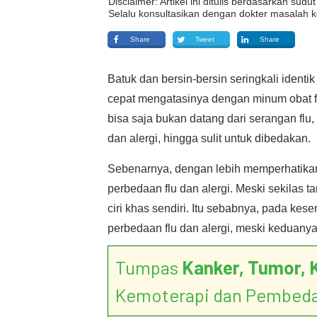
Disclaimer: Artikel ini ditulis berdasarkan su
Selalu konsultasikan dengan dokter masalah k
Share
Tweet
Share
Batuk dan bersin-bersin seringkali identi
cepat mengatasinya dengan minum obat fl
bisa saja bukan datang dari serangan flu,
dan alergi, hingga sulit untuk dibedakan.
Sebenarnya, dengan lebih memperhatikan
perbedaan flu dan alergi. Meski sekilas 
ciri khas sendiri. Itu sebabnya, pada ke
perbedaan flu dan alergi, meski keduany
Tumpas
Kanker, Tumor, 
Kemoterapi dan Pembed