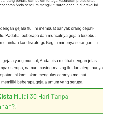
dut pandang penulis dan bukan tenaga kesehatan profesional.
esehatan Anda sebelum mengikuti saran apapun di artikel ini.
k dengan gejala flu. Ini membuat banyak orang cepat-
u. Padahal beberapa dari munculnya gejala tersebut
 melainkan kondisi alergi. Begitu miripnya serangan flu
 gejala yang muncul, Anda bisa melihat dengan jelas
tampak serupa, namun masing-masing flu dan alergi punya
sempatan ini kami akan mengulas caranya melihat
a memiliki beberapa gejala umum yang serupa.
Kista
Mulai 30 Hari Tanpa
ahan?!