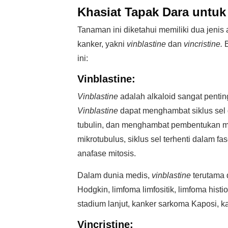
Khasiat Tapak Dara untu
Tanaman ini diketahui memiliki dua jenis
kanker, yakni
vinblastine
dan
vincristine.
B
ini:
Vinblastine:
Vinblastine
adalah alkaloid sangat pentin
Vinblastine
dapat menghambat siklus sel d
tubulin, dan menghambat pembentukan m
mikrotubulus, siklus sel terhenti dalam
anafase mitosis.
Dalam dunia medis,
vinblastine
terutama 
Hodgkin, limfoma limfositik, limfoma histio
stadium lanjut, kanker sarkoma Kaposi, k
Vincristine: