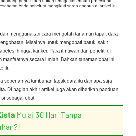
dut pandang penulis dan bukan tenaga kesehatan profesional.
esehatan Anda sebelum mengikuti saran apapun di artikel ini.
sudah menggunakan cara mengolah tanaman tapak dara
pengobatan. Misalnya untuk mengobati batuk, sakit
iabetes, hingga kanker. Para ilmuwan dan peneliti di
 manfaatnya secara ilmiah. Bahkan tanaman obat ini
liti.
apa sebenarnya tumbuhan tapak dara itu dan apa saja
ita. Di bagian akhir artikel juga akan diberikan panduan
si sebagai obat.
Kista
Mulai 30 Hari Tanpa
ahan?!