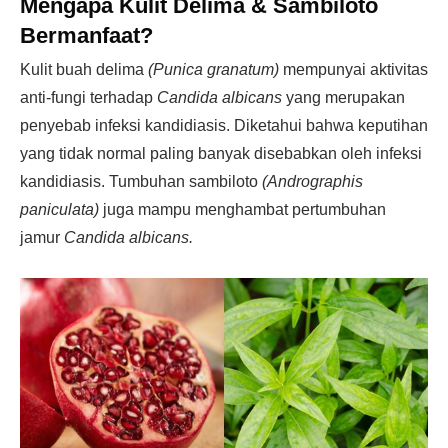
Mengapa Kulit Delima & Sambiloto
Bermanfaat?
Kulit buah delima
(
Punica granatum
)
mempunyai aktivitas
anti-fungi terhadap
Candida albicans
yang merupakan
penyebab infeksi kandidiasis. Diketahui bahwa keputihan
yang tidak normal paling banyak disebabkan oleh infeksi
kandidiasis. Tumbuhan sambiloto
(
Andrographis
paniculata
)
juga mampu menghambat pertumbuhan
jamur
Candida albicans.