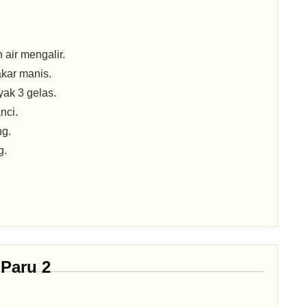
air mengalir.
akar manis.
ak 3 gelas.
nci.
ng.
g.
Paru 2