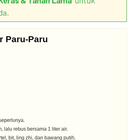
Keras & Tahan Lama
’ untuk
da.
r Paru-Paru
 seperlunya.
 lalu rebus bersama 1 liter air.
el, bit, ling zhi, dan bawang putih.