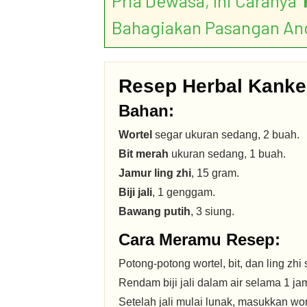
Pria Dewasa, Ini Caranya ‘
Bahagiakan Pasangan An
Resep Herbal Kanke
Bahan:
Wortel
segar ukuran sedang, 2 buah.
Bit merah
ukuran sedang, 1 buah.
Jamur ling zhi
, 15 gram.
Biji jali
, 1 genggam.
Bawang putih
, 3 siung.
Cara Meramu Resep:
Potong-potong wortel, bit, dan ling zhi
Rendam biji jali dalam air selama 1 jam,
Setelah jali mulai lunak, masukkan wort