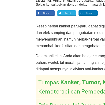
Disclaimer: Artikel ini ditulis berdasarkan su
Selalu konsultasikan dengan dokter masalah k
Share
Tweet
Share
Resep herbal kanker paru-paru dapat di
dan efek samping dari pengobatan medis 
menyembuhkan, namun herbal-herbal yan
menambah keefektifan dari pengobatan m
Dalam artikel ini Anda akan belajar car
bahan: wortel, bit merah, jamur ling zhi, b
didapati mempunyai aktivitas anti-kanker d
Tumpas
Kanker, Tumor, 
Kemoterapi dan Pembed