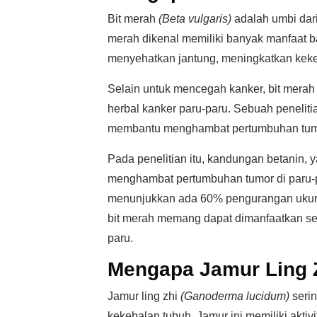
Bit merah
(Beta vulgaris)
adalah umbi dari
merah dikenal memiliki banyak manfaat b
menyehatkan jantung, meningkatkan keke
Selain untuk mencegah kanker, bit merah
herbal kanker paru-paru. Sebuah penelit
membantu menghambat pertumbuhan tumo
Pada penelitian itu, kandungan betanin,
menghambat pertumbuhan tumor di paru-pa
menunjukkan ada 60% pengurangan ukuran
bit merah memang dapat dimanfaatkan se
paru.
Mengapa Jamur Ling 
Jamur ling zhi
(Ganoderma lucidum)
serin
kekebalan tubuh. Jamur ini memiliki aktiv