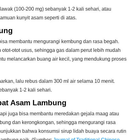
awak (100-200 mg) sebanyak 1-2 kali sehari, atau
muan kunyit asam seperti di atas.
bung
 bisa membantu mengurangi kembung dan rasa begah.
tot-otot usus, sehingga gas dalam perut lebih mudah
antu melancarkan buang air kecil, yang mendukung proses
rkan, lalu rebus dalam 300 ml air selama 10 menit.
banyak 1-2 kali sehari.
bat Asam Lambung
, tapi juga bisa membantu meredakan gejala maag atau
mbung dan kerongkongan, sehingga mengurangi rasa
unjukkan bahwa konsumsi sirup lidah buaya secara rutin
lambung naik. (Sumber:
Journal of Traditional Chinese