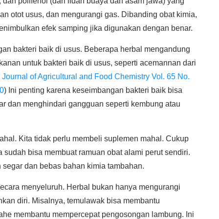
t), dan polifenol (dari lidah buaya dan asam jawa) yang
 otot usus, dan mengurangi gas. Dibanding obat kimia,
enimbulkan efek samping jika digunakan dengan benar.
an bakteri baik di usus. Beberapa herbal mengandung
anan untuk bakteri baik di usus, seperti acemannan dari
:
Journal of Agricultural and Food Chemistry Vol. 65 No.
20
) Ini penting karena keseimbangan bakteri baik bisa
ar dan menghindari gangguan seperti kembung atau
mahal. Kita tidak perlu membeli suplemen mahal. Cukup
ta sudah bisa membuat ramuan obat alami perut sendiri.
h segar dan bebas bahan kimia tambahan.
ecara menyeluruh. Herbal bukan hanya mengurangi
hkan diri. Misalnya, temulawak bisa membantu
 jahe membantu mempercepat pengosongan lambung. Ini