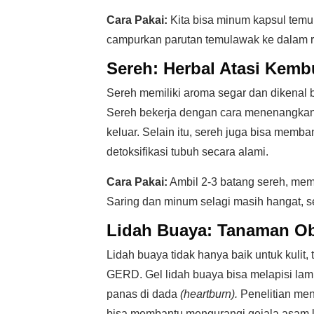
Cara Pakai:
Kita bisa minum kapsul temul
campurkan parutan temulawak ke dalam ra
Sereh: Herbal Atasi Kem
Sereh memiliki aroma segar dan dikenal
Sereh bekerja dengan cara menenangkan o
keluar. Selain itu, sereh juga bisa memb
detoksifikasi tubuh secara alami.
Cara Pakai:
Ambil 2-3 batang sereh, mema
Saring dan minum selagi masih hangat, se
Lidah Buaya: Tanaman O
Lidah buaya tidak hanya baik untuk kulit
GERD. Gel lidah buaya bisa melapisi la
panas di dada
(heartburn).
Penelitian men
bisa membantu mengurangi gejala asam 