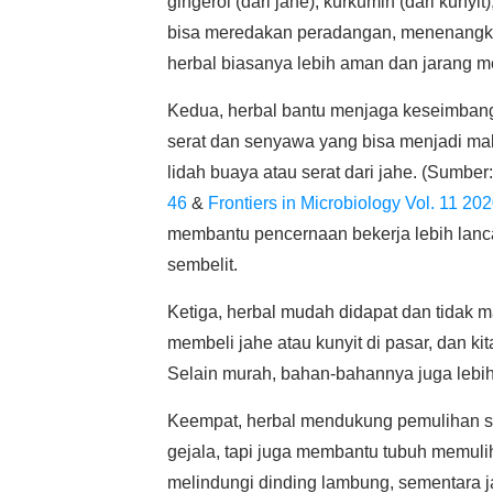
gingerol (dari jahe), kurkumin (dari kunyi
bisa meredakan peradangan, menenangkan
herbal biasanya lebih aman dan jarang m
Kedua, herbal bantu menjaga keseimbang
serat dan senyawa yang bisa menjadi mak
lidah buaya atau serat dari jahe. (Sumber
46
&
Frontiers in Microbiology Vol. 11 20
membantu pencernaan bekerja lebih lanc
sembelit.
Ketiga, herbal mudah didapat dan tidak 
membeli jahe atau kunyit di pasar, dan ki
Selain murah, bahan-bahannya juga lebi
Keempat, herbal mendukung pemulihan s
gejala, tapi juga membantu tubuh memuli
melindungi dinding lambung, sementara