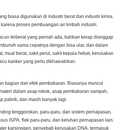
g biasa digunakan di industri berat dan industri kimia.
r karena proses pembuangan air limbah industri.
 racun terberat yang pernah ada, bahkan kerap dianggap
 membunuh sama cepatnya dengan bisa ular, dan dalam
, mual berat, sakit perut, sakit kepala hebat, kerusakan
icu kanker yang perlu dikhawatirkan.
n bagian dari efek pembakaran. Biasanya muncul
i materi dalam asap rokok, asap pembakaran sampah,
 pabrik, dan masih banyak lagi.
dinding tenggorokan, paru-paru, dan sistem pernapasan.
sus ISPA, flek paru-paru, dan keluhan pernapasan lain.
mater karsinogen, penyebab kerusakan DNA, termasuk