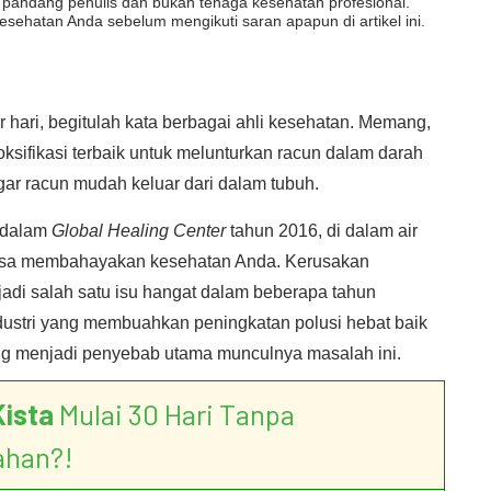
dut pandang penulis dan bukan tenaga kesehatan profesional.
esehatan Anda sebelum mengikuti saran apapun di artikel ini.
r hari, begitulah kata berbagai ahli kesehatan. Memang,
oksifikasi terbaik untuk melunturkan racun dalam darah
ar racun mudah keluar dari dalam tubuh.
s dalam
Global Healing Center
tahun 2016, di dalam air
bisa membahayakan kesehatan Anda. Kerusakan
adi salah satu isu hangat dalam beberapa tahun
ustri yang membuahkan peningkatan polusi hebat baik
sung menjadi penyebab utama munculnya masalah ini.
Kista
Mulai 30 Hari Tanpa
ahan?!