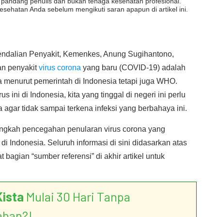
dut pandang penulis dan bukan tenaga kesehatan profesional.
esehatan Anda sebelum mengikuti saran apapun di artikel ini.
endalian Penyakit, Kemenkes, Anung Sugihantono,
n penyakit
virus corona
yang baru (COVID-19) adalah
a menurut pemerintah di Indonesia tetapi juga WHO.
ini di Indonesia, kita yang tinggal di negeri ini perlu
ar tidak sampai terkena infeksi yang berbahaya ini.
langkah pencegahan penularan virus corona yang
Indonesia. Seluruh informasi di sini didasarkan atas
 bagian “sumber referensi” di akhir artikel untuk
Kista
Mulai 30 Hari Tanpa
ahan?!