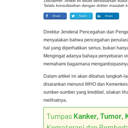
Disclaimer: Artikel ini ditulis berdasarkan su
Selalu konsultasikan dengan dokter masalah k
Share
Tweet
Share
Direktur Jenderal Pencegahan dan Peng
menyatakan bahwa pencegahan penulara
hal yang diperhatikan serius, bukan hany
Mengingat adanya bahaya penyebaran virus 
memahami bagaimana mengantisipasinya ag
Dalam artikel ini akan dibahas langkah-
disarankan menurut WHO dan Kemenkes di 
sumber-sumber yang kredibel, silakan lihat
melihatnya.
Tumpas
Kanker, Tumor, 
Kemoterapi dan Pembed