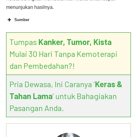
menunjukan hasilnya.
Sumber
Tumpas
Kanker, Tumor, Kista
The Potential Health Benefits of Noni Juice: A
Review of Human Intervention Studies
Mulai 30 Hari Tanpa Kemoterapi
dan Pembedahan?!
Pria Dewasa, Ini Caranya ‘
Keras &
Tahan Lama
’ untuk Bahagiakan
Pasangan Anda.