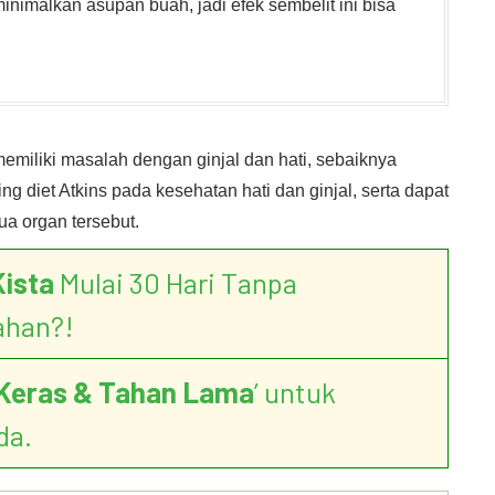
nimalkan asupan buah, jadi efek sembelit ini bisa
miliki masalah dengan ginjal dan hati, sebaiknya
ng diet Atkins pada kesehatan hati dan ginjal, serta dapat
ua organ tersebut.
Kista
Mulai 30 Hari Tanpa
ahan?!
Keras & Tahan Lama
’ untuk
da.