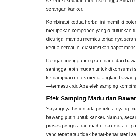
sistem kekebalan tubuh sehingga Anda ti
serangan kanker.
Kombinasi kedua herbal ini memiliki poten
merupakan komponen yang dibutuhkan tub
dicurigai mampu memicu terjadinya seran
kedua herbal ini diasumsikan dapat men
Dengan menggabungkan madu dan bawang 
sehingga lebih mudah untuk dikonsumsi s
kemampuan untuk mematangkan bawang p
—termasuk air. Apa efek samping kombin
Efek Samping Madu dan Bawan
Sayangnya belum ada penelitian yang me
bawang putih untuk kanker. Namun, secar
proses pengolahan madu tidak melalui pro
yang tepat atau tidak benar-benar steri