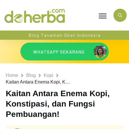
Blog Tanaman Obat Indonesia
WHATSAPP SEKARANG
Home
Blog
Kopi
Kaitan Antara Enema Kopi, Konstipasi, dan Fungsi Pembuangan!
Kaitan Antara Enema Kopi,
Konstipasi, dan Fungsi
Pembuangan!