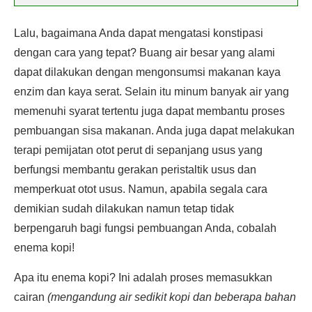
Lalu, bagaimana Anda dapat mengatasi konstipasi
dengan cara yang tepat? Buang air besar yang alami
dapat dilakukan dengan mengonsumsi makanan kaya
enzim dan kaya serat. Selain itu minum banyak air yang
memenuhi syarat tertentu juga dapat membantu proses
pembuangan sisa makanan. Anda juga dapat melakukan
terapi pemijatan otot perut di sepanjang usus yang
berfungsi membantu gerakan peristaltik usus dan
memperkuat otot usus. Namun, apabila segala cara
demikian sudah dilakukan namun tetap tidak
berpengaruh bagi fungsi pembuangan Anda, cobalah
enema kopi!
Apa itu enema kopi? Ini adalah proses memasukkan
cairan
(mengandung air sedikit kopi dan beberapa bahan