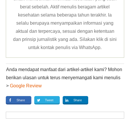
berat sebelah. Aktif menulis beragam artikel
kesehatan selama beberapa tahun terakhir. Ia
selalu berupaya menyampaikan informasi yang
aktual dan terpercaya, sesuai dengan ketentuan
dan prinsip jurnalistik yang ada. Silakan klik
di sini
untuk kontak penulis via WhatsApp
.
Anda mendapat manfaat dari artikel-artikel kami? Mohon
berikan ulasan untuk terus menyemangati kami menulis
>
Google Review
Share
Tweet
Share