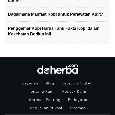
Luntur
Bagaimana Manfaat Kopi untuk Perawatan Kulit?
Penggemar Kopi Harus Tahu Fakta Kopi dalam
Kesehatan Berikut Ini!
Layanan
Blog
Kategori Artikel
Tentang Kami
Kontak Kami
Informasi Penting
Peringatan
Kebijakan Privasi
Sitemap