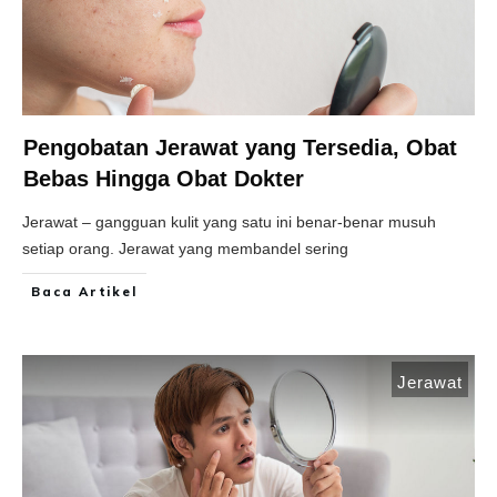
Pengobatan Jerawat yang Tersedia, Obat
Bebas Hingga Obat Dokter
Jerawat – gangguan kulit yang satu ini benar-benar musuh
setiap orang. Jerawat yang membandel sering
Baca Artikel
Jerawat