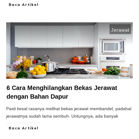
Baca Artikel
Jerawat
6 Cara Menghilangkan Bekas Jerawat
dengan Bahan Dapur
Pasti kesal rasanya melihat bekas jerawat membandel, padahal
jerawatnya sudah lama sembuh. Untungnya, ada banyak
Baca Artikel