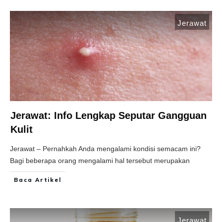
Jerawat
Jerawat: Info Lengkap Seputar Gangguan
Kulit
Jerawat – Pernahkah Anda mengalami kondisi semacam ini?
Bagi beberapa orang mengalami hal tersebut merupakan
Baca Artikel
Jerawat