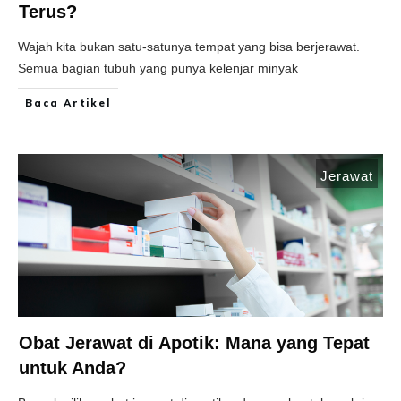
Terus?
Wajah kita bukan satu-satunya tempat yang bisa berjerawat.
Semua bagian tubuh yang punya kelenjar minyak
Baca Artikel
Jerawat
Obat Jerawat di Apotik: Mana yang Tepat
untuk Anda?