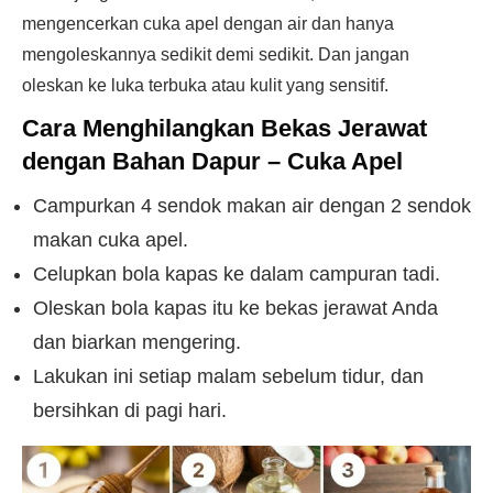
mengencerkan cuka apel dengan air dan hanya
mengoleskannya sedikit demi sedikit. Dan jangan
oleskan ke luka terbuka atau kulit yang sensitif.
Cara Menghilangkan Bekas Jerawat
dengan Bahan Dapur – Cuka Apel
Campurkan 4 sendok makan air dengan 2 sendok
makan cuka apel.
Celupkan bola kapas ke dalam campuran tadi.
Oleskan bola kapas itu ke bekas jerawat Anda
dan biarkan mengering.
Lakukan ini setiap malam sebelum tidur, dan
bersihkan di pagi hari.