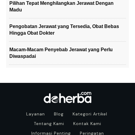
Pilihan Tepat Menghilangkan Jerawat Dengan
Madu
Pengobatan Jerawat yang Tersedia, Obat Bebas
Hingga Obat Dokter
Macam-Macam Penyebab Jerawat yang Perlu
Diwaspadai
Layanan
Blog
Kategori Artikel
Tentang Kami
Kontak Kami
Informasi Penting
Peringatan