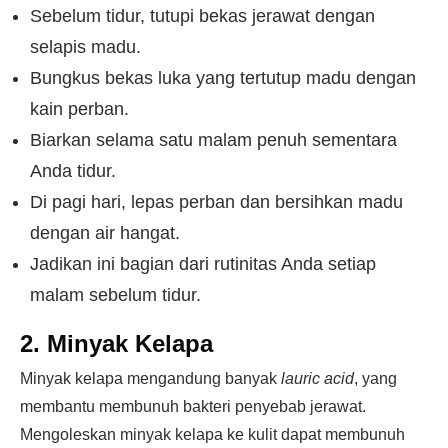
Sebelum tidur, tutupi bekas jerawat dengan
selapis madu.
Bungkus bekas luka yang tertutup madu dengan
kain perban.
Biarkan selama satu malam penuh sementara
Anda tidur.
Di pagi hari, lepas perban dan bersihkan madu
dengan air hangat.
Jadikan ini bagian dari rutinitas Anda setiap
malam sebelum tidur.
2. Minyak Kelapa
Minyak kelapa mengandung banyak
lauric acid
, yang
membantu membunuh bakteri penyebab jerawat.
Mengoleskan minyak kelapa ke kulit dapat membunuh