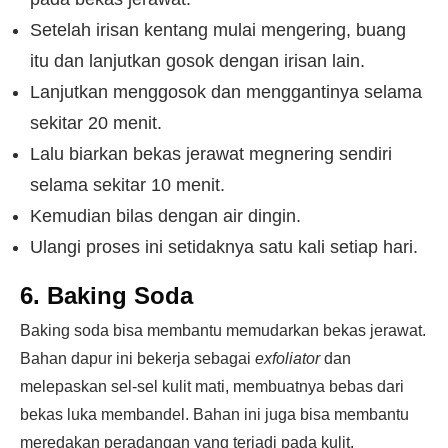
Setelah irisan kentang mulai mengering, buang
itu dan lanjutkan gosok dengan irisan lain.
Lanjutkan menggosok dan menggantinya selama
sekitar 20 menit.
Lalu biarkan bekas jerawat megnering sendiri
selama sekitar 10 menit.
Kemudian bilas dengan air dingin.
Ulangi proses ini setidaknya satu kali setiap hari.
6. Baking Soda
Baking soda bisa membantu memudarkan bekas jerawat.
Bahan dapur ini bekerja sebagai
exfoliator
dan
melepaskan sel-sel kulit mati, membuatnya bebas dari
bekas luka membandel. Bahan ini juga bisa membantu
meredakan peradangan yang terjadi pada kulit.