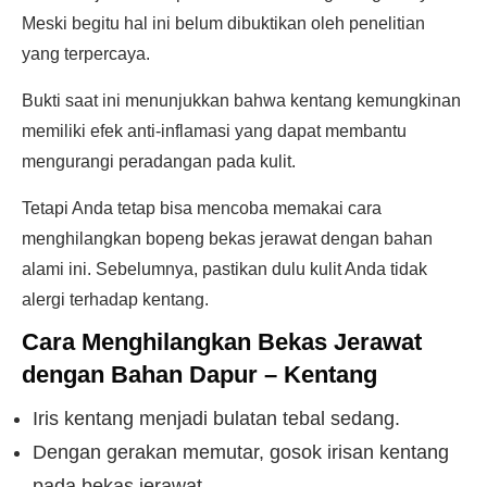
Meski begitu hal ini belum dibuktikan oleh penelitian
yang terpercaya.
Bukti saat ini menunjukkan bahwa kentang kemungkinan
memiliki efek anti-inflamasi yang dapat membantu
mengurangi peradangan pada kulit.
Tetapi Anda tetap bisa mencoba memakai cara
menghilangkan bopeng bekas jerawat dengan bahan
alami ini. Sebelumnya, pastikan dulu kulit Anda tidak
alergi terhadap kentang.
Cara Menghilangkan Bekas Jerawat
dengan Bahan Dapur – Kentang
Iris kentang menjadi bulatan tebal sedang.
Dengan gerakan memutar, gosok irisan kentang
pada bekas jerawat.