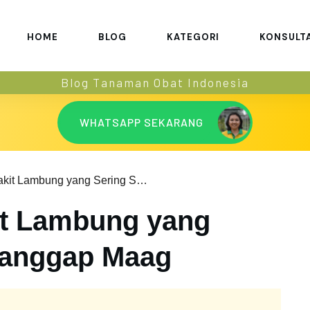
HOME
BLOG
KATEGORI
KONSULT
Blog Tanaman Obat Indonesia
WHATSAPP SEKARANG
4 Jenis Penyakit Lambung yang Sering Salah Dianggap Maag
it Lambung yang
ianggap Maag