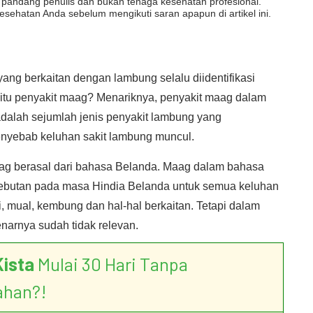
dut pandang penulis dan bukan tenaga kesehatan profesional.
esehatan Anda sebelum mengikuti saran apapun di artikel ini.
ng berkaitan dengan lambung selalu diidentifikasi
itu penyakit maag? Menariknya, penyakit maag dalam
adalah sejumlah jenis penyakit lambung yang
 penyebab keluhan sakit lambung muncul.
ag berasal dari bahasa Belanda. Maag dalam bahasa
nyebutan pada masa Hindia Belanda untuk semua keluhan
i, mual, kembung dan hal-hal berkaitan. Tetapi dalam
arnya sudah tidak relevan.
Kista
Mulai 30 Hari Tanpa
ahan?!