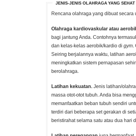
JENIS-JENIS OLAHRAGA YANG SEHAT
Rencana olahraga yang dibuat secara 
Olahraga kardiovaskular atau aerobi
bagi jantung Anda. Contohnya termasuk
dan kelas-kelas aerobik/kardio di
gym
.
Seiring berjalannya waktu, latihan a
meningkatkan sistem pernapasan sehingg
berolahraga.
Latihan kekuatan.
Jenis latihan/olah
massa otot-otot tubuh. Anda bisa mengg
memanfaatkan beban tubuh sendiri untuk
terdiri dari beberapa set gerakan di se
beristirahat selama satu atau dua hari d
Latihan peregangan
juga bermanfaat.