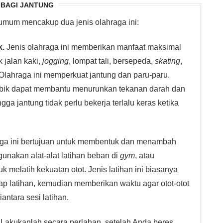
 BAGI JANTUNG
umum mencakup dua jenis olahraga ini:
k.
Jenis olahraga ini memberikan manfaat maksimal
 jalan kaki,
jogging
, lompat tali, bersepeda,
skating
,
 Olahraga ini memperkuat jantung dan paru-paru.
erobik dapat membantu menurunkan tekanan darah dan
a jantung tidak perlu bekerja terlalu keras ketika
raga ini bertujuan untuk membentuk dan menambah
unakan alat-alat latihan beban di
gym
, atau
 melatih kekuatan otot. Jenis latihan ini biasanya
tiap latihan, kemudian memberikan waktu agar otot-otot
iantara sesi latihan.
 Lakukanlah secara perlahan, setelah Anda beres