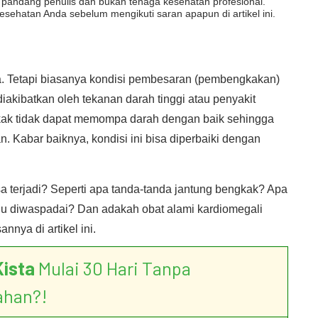
dut pandang penulis dan bukan tenaga kesehatan profesional.
esehatan Anda sebelum mengikuti saran apapun di artikel ini.
. Tetapi biasanya kondisi pembesaran (pembengkakan)
diakibatkan oleh tekanan darah tinggi atau penyakit
kak tidak dapat memompa darah dengan baik sehingga
 Kabar baiknya, kondisi ini bisa diperbaiki dengan
 terjadi? Seperti apa tanda-tanda jantung bengkak? Apa
lu diwaspadai? Dan adakah obat alami kardiomegali
annya di artikel ini.
Kista
Mulai 30 Hari Tanpa
ahan?!