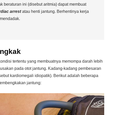
ak beraturan ini (disebut aritmia) dapat membuat
rdiac arrest
atau henti jantung. Berhentinya kerja
 mendadak.
engkak
-kondisi tertentu yang membuatnya memompa darah lebih
erusakan pada otot jantung. Kadang-kadang pembesaran
isebut kardiomegali idiopatik). Berikut adalah beberapa
pembengkakan jantung: