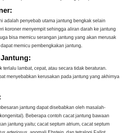
ner:
. Ini adalah penyebab utama jantung bengkak selain
arteri koroner menyempit sehingga aliran darah ke jantung
 juga bisa memicu serangan jantung yang akan merusak
ga dapat memicu pembengkakan jantung.
 Jantung:
 terlalu lambat, cepat, atau secara tidak beraturan.
apat menyebabkan kerusakan pada jantung yang akhirnya
:
mbesaran jantung dapat disebabkan oleh masalah-
(kongenital). Beberapa contoh cacat jantung bawaan
 jantung yaitu; cacat septum atrium, cacat septum
tus arteriosus,
anomali Ebstein, dan tetralogi Fallot.