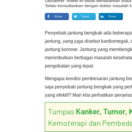
Disclaimer: Artikel ini ditulis berdasarkan su
Selalu konsultasikan dengan dokter masalah k
Share
Tweet
Share
Penyebab jantung bengkak ada beberapa
jantung, yang juga disebut kardiomegali, 
jantung koroner. Jantung yang membeng
menimbulkan berbagai masalah kesehatan.
pengobatan yang tepat.
Mengapa kondisi pembesaran jantung bisa
saja penyebab jantung bengkak yang per
yang efektif? Mari kita perhatikan penjelas
Tumpas
Kanker, Tumor, 
Kemoterapi dan Pembed