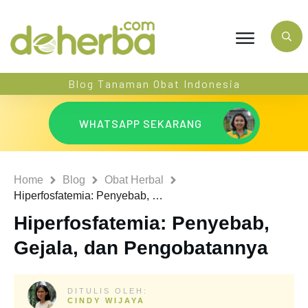
Blog Tanaman Obat Indonesia
WHATSAPP SEKARANG
Home
Blog
Obat Herbal
Hiperfosfatemia: Penyebab, Gejala, dan Pengobatannya
Hiperfosfatemia: Penyebab,
Gejala, dan Pengobatannya
DITULIS OLEH:
CINDY WIJAYA