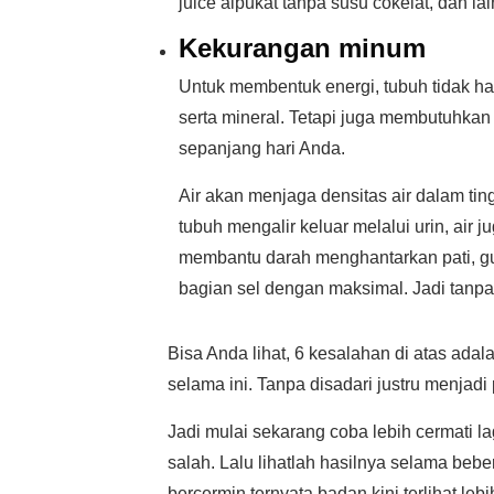
juice alpukat tanpa susu cokelat, dan la
Kekurangan minum
Untuk membentuk energi, tubuh tidak han
serta mineral. Tetapi juga membutuhkan 
sepanjang hari Anda.
Air akan menjaga densitas air dalam tin
tubuh mengalir keluar melalui urin, air 
membantu darah menghantarkan pati, gu
bagian sel dengan maksimal. Jadi tanpa
Bisa Anda lihat, 6 kesalahan di atas ada
selama ini. Tanpa disadari justru menja
Jadi mulai sekarang coba lebih cermati l
salah. Lalu lihatlah hasilnya selama beb
bercermin ternyata badan kini terlihat lebi