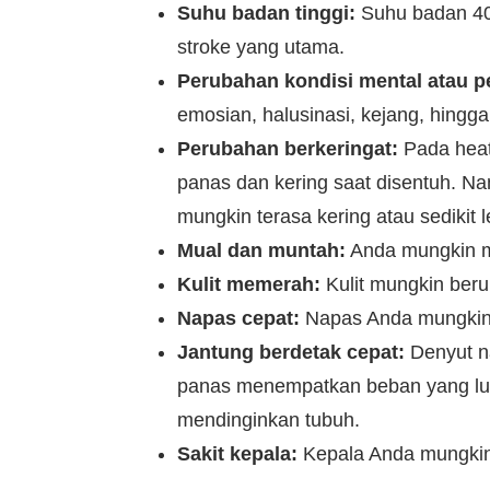
Suhu badan tinggi:
Suhu badan 40 d
stroke yang utama.
Perubahan kondisi mental atau p
emosian, halusinasi, kejang, hingg
Perubahan berkeringat:
Pada heats
panas dan kering saat disentuh. Nam
mungkin terasa kering atau sedikit 
Mual dan muntah:
Anda mungkin m
Kulit memerah:
Kulit mungkin ber
Napas cepat:
Napas Anda mungkin 
Jantung berdetak cepat:
Denyut n
panas menempatkan beban yang lua
mendinginkan tubuh.
Sakit kepala:
Kepala Anda mungkin 