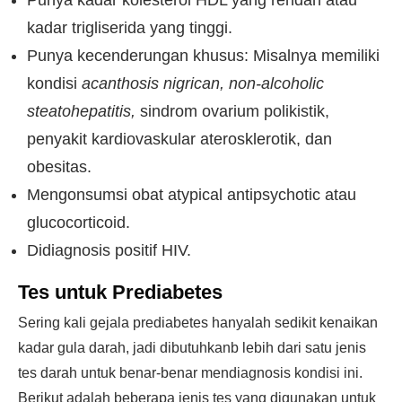
Punya kadar kolesterol HDL yang rendah atau
kadar trigliserida yang tinggi.
Punya kecenderungan khusus: Misalnya memiliki
kondisi
acanthosis nigrican, non-alcoholic
steatohepatitis,
sindrom ovarium polikistik,
penyakit kardiovaskular aterosklerotik, dan
obesitas.
Mengonsumsi obat atypical antipsychotic atau
glucocorticoid.
Didiagnosis positif HIV.
Tes untuk Prediabetes
Sering kali gejala prediabetes hanyalah sedikit kenaikan
kadar gula darah, jadi dibutuhkanb lebih dari satu jenis
tes darah untuk benar-benar mendiagnosis kondisi ini.
Berikut adalah beberapa jenis tes yang digunakan untuk