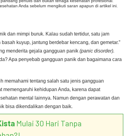
dut pandang penulis dan bukan tenaga kesehatan profesional.
esehatan Anda sebelum mengikuti saran apapun di artikel ini.
nik dan mimpi buruk. Kalau sudah tertidur, satu jam
basah kuyup, jantung berdebar kencang, dan gemetar.”
ang menderita gejala gangguan panik
(panic disorder).
da? Apa penyebab gangguan panik dan bagaimana cara
bih memahami tentang salah satu jenis gangguan
at memengaruhi kehidupan Anda, karena dapat
sehatan mental lainnya. Namun dengan perawatan dan
ik bisa dikendalikan dengan baik.
Kista
Mulai 30 Hari Tanpa
ahan?!