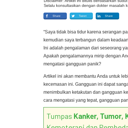
Disclaimer: Artikel ini ditulis berdasarkan su
Selalu konsultasikan dengan dokter masalah k
Share
Tweet
Share
“Saya tidak bisa tidur karena serangan pa
kemudian saya terbangun dalam keadaan 
Ini adalah pengalaman dari seseorang y
Apakah pengalamannya mirip dengan An
mengatasi gangguan panik?
Artikel ini akan membantu Anda untuk le
kecemasan ini. Gangguan ini dapat sang
menimbulkan ketakutan dan gangguan ke
cara mengatasi yang tepat, gangguan pan
Tumpas
Kanker, Tumor, 
Kemoterapi dan Pembed