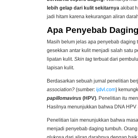
lebih gelap dari kulit sekitarnya
akibat h
jadi hitam karena kekurangan aliran darah
Apa Penyebab Dagin
Masih belum jelas apa penyebab daging
gesekkan antar kulit menjadi salah satu 
lipatan kulit.
Skin tag
terbuat dari pembul
lapisan kulit.
Berdasarkan sebuah jurnal penelitian ber
association?
(sumber:
ijdvl.com
) kemungk
papillomavirus
(HPV)
. Penelitian itu m
Hasilnya menunjukkan bahwa DNA HPV a
Penelitian lain menunjukkan bahwa mas
menjadi penyebab daging tumbuh. Orang y
glukosa dari aliran darahnya dengan baik.