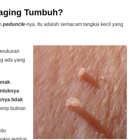
Daging Tumbuh?
ah
peduncle
-nya. Itu adalah semacam tangkai kecil yang
berukuran
ng ada yang
lunak
.
entuknya
knya tidak
rip butiran
itu
kin terlihat