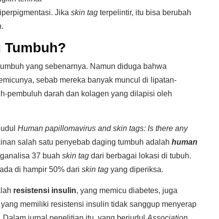
iperpigmentasi. Jika
skin tag
terpelintir, itu bisa berubah
.
g Tumbuh?
 tumbuh yang sebenarnya. Namun diduga bahwa
pemicunya, sebab mereka banyak muncul di lipatan-
uh-pembuluh darah dan kolagen yang dilapisi oleh
judul
Human papillomavirus and skin tags: Is there any
inan salah satu penyebab daging tumbuh adalah
human
enganalisa 37 buah
skin tag
dari berbagai lokasi di tubuh.
da di hampir 50% dari
skin tag
yang diperiksa.
alah
resistensi insulin
, yang memicu diabetes, juga
ang memiliki resistensi insulin tidak sanggup menyerap
 Dalam jurnal penelitian itu, yang berjudul
Association