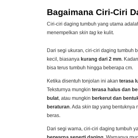
Bagaimana Ciri-Ciri 
Ciri-ciri daging tumbuh yang utama adal
menempelkan
skin tag
ke kulit.
Dari segi ukuran, ciri-ciri daging tumbuh 
kecil, biasanya
kurang dari 2 mm
. Kada
bisa terus tumbuh hingga beberapa cm.
Ketika disentuh tonjolan ini akan
terasa 
Teksturnya mungkin
terasa halus dan b
bulat
, atau mungkin
berkerut dan bentu
beraturan
. Ada
skin tag
yang bentuknya mi
beras.
Dari segi warna, ciri-ciri daging tumbuh ya
berwarna seperti daging
. Warnanya mung