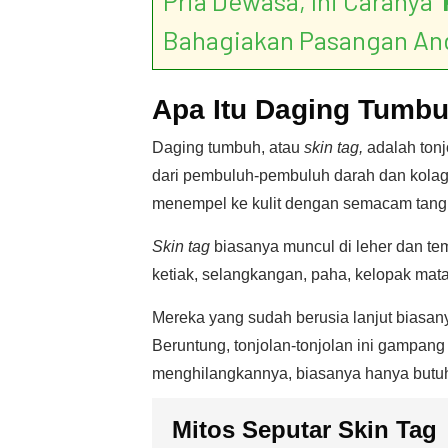
Pria Dewasa, Ini Caranya ‘
Bahagiakan Pasangan An
Apa Itu Daging Tumb
Daging tumbuh, atau
skin tag,
adalah tonjo
dari pembuluh-pembuluh darah dan kolagen,
menempel ke kulit dengan semacam tangk
Skin tag
biasanya muncul di leher dan tem
ketiak, selangkangan, paha, kelopak mat
Mereka yang sudah berusia lanjut biasany
Beruntung, tonjolan-tonjolan ini gampang
menghilangkannya, biasanya hanya butuh s
Mitos Seputar Skin Tag