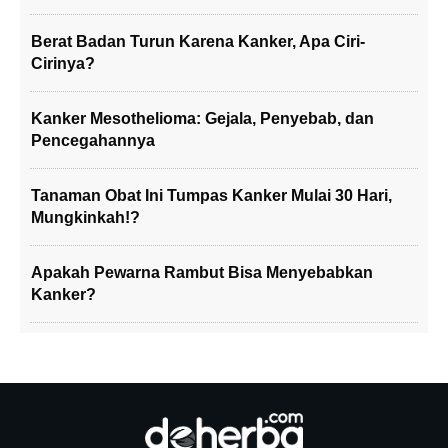
Berat Badan Turun Karena Kanker, Apa Ciri-
Cirinya?
Kanker Mesothelioma: Gejala, Penyebab, dan
Pencegahannya
Tanaman Obat Ini Tumpas Kanker Mulai 30 Hari,
Mungkinkah!?
Apakah Pewarna Rambut Bisa Menyebabkan
Kanker?