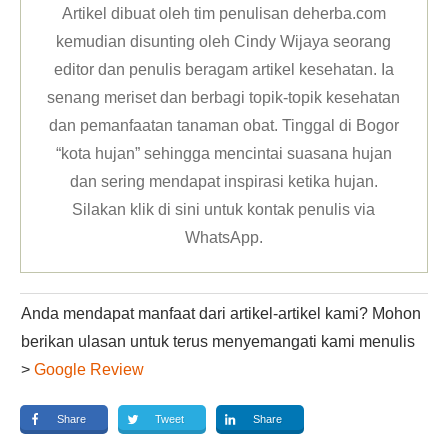
Artikel dibuat oleh tim penulisan deherba.com
kemudian disunting oleh Cindy Wijaya seorang
editor dan penulis beragam artikel kesehatan. Ia
senang meriset dan berbagi topik-topik kesehatan
dan pemanfaatan tanaman obat. Tinggal di Bogor
“kota hujan” sehingga mencintai suasana hujan
dan sering mendapat inspirasi ketika hujan.
Silakan klik
di sini untuk kontak penulis via
WhatsApp
.
Anda mendapat manfaat dari artikel-artikel kami? Mohon
berikan ulasan untuk terus menyemangati kami menulis
>
Google Review
Share
Tweet
Share