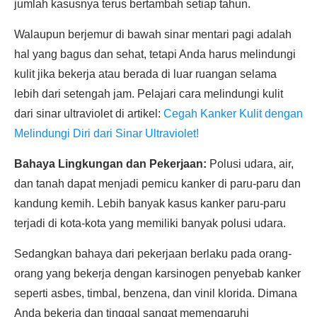
jumlah kasusnya terus bertambah setiap tahun.
Walaupun berjemur di bawah sinar mentari pagi adalah
hal yang bagus dan sehat, tetapi Anda harus melindungi
kulit jika bekerja atau berada di luar ruangan selama
lebih dari setengah jam. Pelajari cara melindungi kulit
dari sinar ultraviolet di artikel:
Cegah Kanker Kulit dengan
Melindungi Diri dari Sinar Ultraviolet!
Bahaya Lingkungan dan Pekerjaan:
Polusi udara, air,
dan tanah dapat menjadi pemicu kanker di paru-paru dan
kandung kemih. Lebih banyak kasus kanker paru-paru
terjadi di kota-kota yang memiliki banyak polusi udara.
Sedangkan bahaya dari pekerjaan berlaku pada orang-
orang yang bekerja dengan karsinogen penyebab kanker
seperti asbes, timbal, benzena, dan vinil klorida. Dimana
Anda bekerja dan tinggal sangat memengaruhi