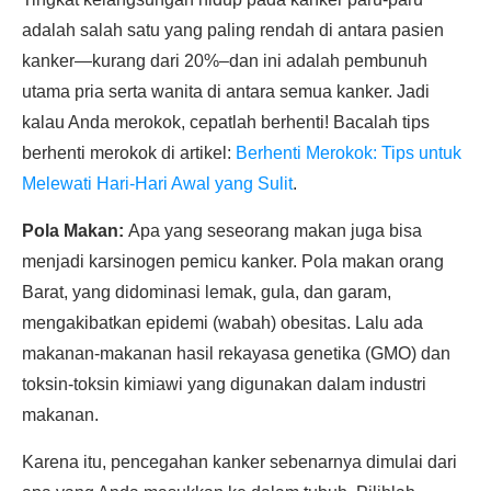
adalah salah satu yang paling rendah di antara pasien
kanker—kurang dari 20%–dan ini adalah pembunuh
utama pria serta wanita di antara semua kanker. Jadi
kalau Anda merokok, cepatlah berhenti! Bacalah tips
berhenti merokok di artikel:
Berhenti Merokok: Tips untuk
Melewati Hari-Hari Awal yang Sulit
.
Pola Makan:
Apa yang seseorang makan juga bisa
menjadi karsinogen pemicu kanker. Pola makan orang
Barat, yang didominasi lemak, gula, dan garam,
mengakibatkan epidemi (wabah) obesitas. Lalu ada
makanan-makanan hasil rekayasa genetika (GMO) dan
toksin-toksin kimiawi yang digunakan dalam industri
makanan.
Karena itu, pencegahan kanker sebenarnya dimulai dari